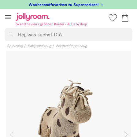
Hoppa
Wochenendfavoriten zu Superpreisen! →
till
innehållet
Skandinaviens größter Kinder- & Babyshop
Suchen
Spielzeug
Babyspielzeug
Nachziehspielzeug