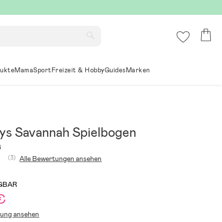
ukte
Mama
Sport
Freizeit & Hobby
Guides
Marken
ys Savannah Spielbogen
6
(3)
Alle Bewertungen ansehen
GBAR
 €
lung ansehen