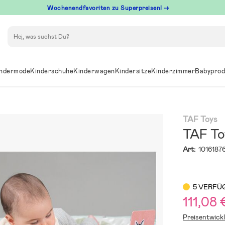
Wochenendfavoriten zu Superpreisen! →
Suchen
ndermode
Kinderschuhe
Kinderwagen
Kindersitze
Kinderzimmer
Babyprod
TAF Toys
TAF To
Art:
1016187
5 VERFÜ
111,08
Preisentwick