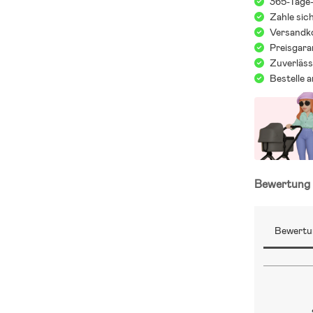
365-Tage
Zahle sic
Versandko
Preisgara
Zuverläss
Bestelle 
Bewertun
Bewertu