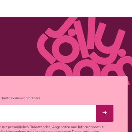
halte exklusive Vorteile!
r mit persönlichen Rabattcodes, Angeboten und Informationen zu
 der Verwendung meiner personenbezogenen Daten, wie unten