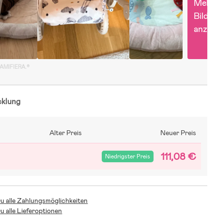
Mehr 
Bilder 
anzei
GAMIFIERA.®
cklung
Alter Preis
Neuer Preis
111,08 €
Niedrigster Preis
Du alle Zahlungsmöglichkeiten
Du alle Lieferoptionen