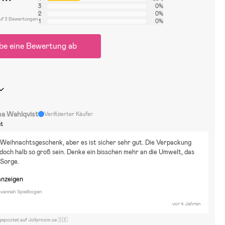
3
0%
2
0%
uf 3 Bewertungen
1
0%
be eine Bewertung ab
na Wahlqvist
Verifizierter Käufer
st
n Weihnachtsgeschenk, aber es ist sicher sehr gut. Die Verpackung 
doch halb so groß sein. Denke ein bisschen mehr an die Umwelt, das 
 Sorge.
anzeigen
vannah Spielbogen
vor 4 Jahren
gepostet auf Jollyroom.se 🇸🇪