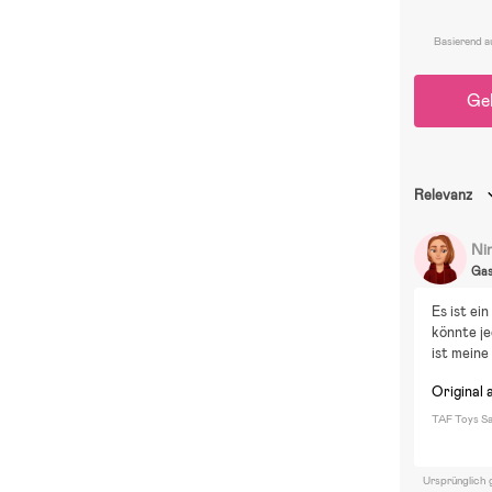
Basierend a
Ge
Relevanz
Ni
Ga
Es ist ei
könnte je
ist meine
Original 
TAF Toys Sa
Ursprünglich 