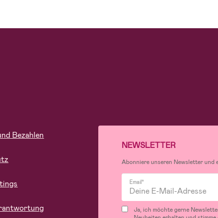
und Bezahlen
NEWSLETTER
utz
Abonniere unseren Newsletter und er
tings
Email*
rantwortung
Ja, ich möchte gerne Newslette
Neuheiten erhalten und stimme