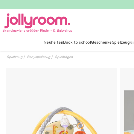
Hoppa
till
innehållet
Skandinaviens größter Kinder- & Babyshop
Neuheiten
Back to school
Geschenke
Spielzeug
Ki
Spielzeug
Babyspielzeug
Spielbögen