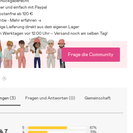
-Rückgaberecht
her und einfach mit Paypal
stenfrei ab 120 €
ntie - Mehr erfahren ->
ige Lieferung direkt aus dem eigenen Lager
an Werktagen vor 12:00 Uhr – Versand noch am selben Tag!
Frage die Community
g
ngen (3)
Fragen und Antworten (0)
Gemeinschaft
5
67%
4.7
4
33%