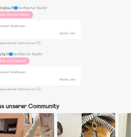
roline R
Verifizierter Käufer
ittle Mischief Maker
vannah Spielbogen
letztes Jahr
gepostet auf Jollyroom.se 🇸🇪
rie H
Verifizierter Käufer
ittle Joy Engineer
vannah Spielbogen
letztes Jahr
gepostet auf Jollyroom.se 🇸🇪
us unserer Community