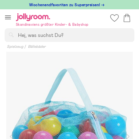
Hoppa
Wochenendfavoriten zu Superpreisen! →
till
innehållet
Skandinaviens größter Kinder- & Babyshop
Suchen
Spielzeug
Bällebäder