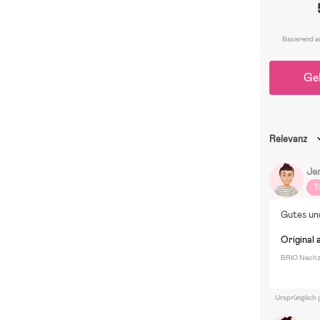
Basierend a
Ge
Relevanz
Je
T
Gutes und
Original 
BRIO Nachzi
Ursprünglich 