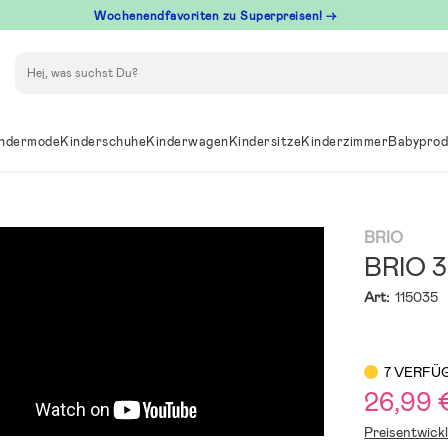
Wochenendfavoriten zu Superpreisen! →
Suchen
ndermode
Kinderschuhe
Kinderwagen
Kindersitze
Kinderzimmer
Babyprod
BRIO
BRIO 3
Art:
115035
7 VERFÜ
26,99 
Preisentwick