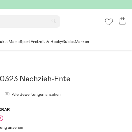
ukte
Mama
Sport
Freizeit & Hobby
Guides
Marken
0323 Nachzieh-Ente
(5)
Alle Bewertungen ansehen
GBAR
€
lung ansehen