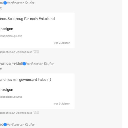
nd
Verifizierter Käufer
st
nes Spielzeug für mein Enkelkind
anzeigen
ehspielzeug Ente
vor 2 Jahren
gepostet auf Jollyroom.se 🇸🇪
onica Fridell
Verifizierter Käufer
st
 ich es mir gewünscht habe :-)
anzeigen
ehspielzeug Ente
vor 5 Jahren
gepostet auf Jollyroom.se 🇸🇪
nd
Verifizierter Käufer