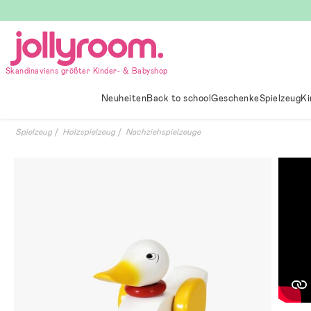
Hoppa
till
innehållet
Skandinaviens größter Kinder- & Babyshop
Neuheiten
Back to school
Geschenke
Spielzeug
Ki
Spielzeug
Holzspielzeug
Nachziehspielzeuge