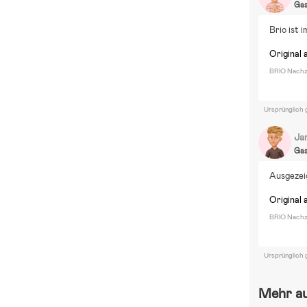
Ga
Brio ist 
Original 
BRIO Nachzi
Ursprünglich 
Ja
Ga
Ausgezei
Original 
BRIO Nachzi
Ursprünglich 
Mehr a