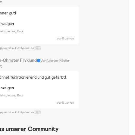
st
immer gut!
anzeigen
ehspielzeug Ente
vor 5 Jahren
gepostet auf Jollyroom.se 🇸🇪
n-Christer Fryklund
Verifizierter Käufer
st
chnet funktionierend und gut gefärbt!
anzeigen
ehspielzeug Ente
vor 5 Jahren
gepostet auf Jollyroom.se 🇸🇪
us unserer Community