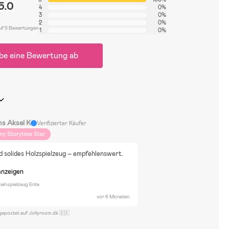
5.0
4
0%
3
0%
2
0%
uf 5 Bewertungen
1
0%
be eine Bewertung ab
ns Aksel K
Verifizierter Käufer
iny Storytime Star
 solides Holzspielzeug – empfehlenswert.
anzeigen
ehspielzeug Ente
vor 6 Monaten
gepostet auf Jollyroom.dk 🇩🇰