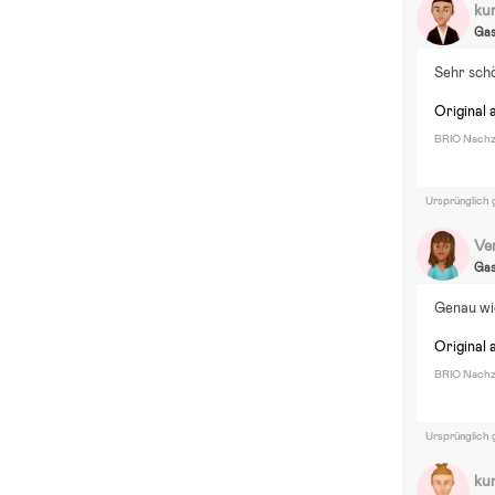
ku
Ga
Sehr schö
Original 
BRIO Nachzi
Ursprünglich 
Ver
Ga
Genau wie
Original 
BRIO Nachzi
Ursprünglich 
ku