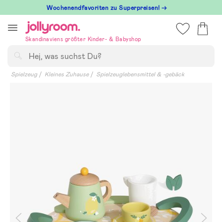
Hoppa
Wochenendfavoriten zu Superpreisen! →
till
innehållet
Skandinaviens größter Kinder- & Babyshop
Suchen
Spielzeug
Kleines Zuhause
Spielzeuglebensmittel & -gebäck