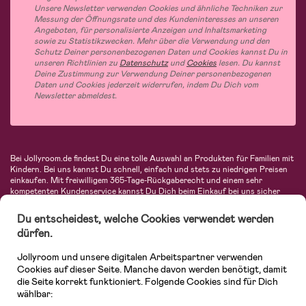
Unsere Newsletter verwenden Cookies und ähnliche Techniken zur
Messung der Öffnungsrate und des Kundeninteresses an unseren
Angeboten, für personalisierte Anzeigen und Inhaltsmarketing
sowie zu Statistikzwecken. Mehr über die Verwendung und den
Schutz Deiner personenbezogenen Daten und Cookies kannst Du in
unseren Richtlinien zu
Datenschutz
und
Cookies
lesen. Du kannst
Deine Zustimmung zur Verwendung Deiner personenbezogenen
Daten und Cookies jederzeit widerrufen, indem Du Dich vom
Newsletter abmeldest.
Bei Jollyroom.de findest Du eine tolle Auswahl an Produkten für Familien mit
Kindern. Bei uns kannst Du schnell, einfach und stets zu niedrigen Preisen
einkaufen. Mit freiwilligem 365-Tage-Rückgaberecht und einem sehr
kompetenten Kundenservice kannst Du Dich beim Einkauf bei uns sicher
fühlen. In unserem Sortiment findest Du unter anderem Kinderwagen,
Autositze, Kinder- und Babymode, Produkte für Mütter und eine Menge
Du entscheidest, welche Cookies verwendet werden
fantastischer Einrichtungsgegenstände, Spielsachen, Babyprodukte und
dürfen.
vieles mehr. Wir haben Produkte von bekannten Herstellern wie Britax, Maxi-
Cosi, Hauck, Baby Jogger, Ergobaby, Didriksons, KidKraft, Ergobaby, Philips
Jollyroom und unsere digitalen Arbeitspartner verwenden
Avent, Jack Wolfskin, Cybex, LEGO und vielen mehr. Schau Dich um in
unserer vielfältigen Online-Boutique für Kinder & Babys. Willkommen!
Cookies auf dieser Seite. Manche davon werden benötigt, damit
die Seite korrekt funktioniert. Folgende Cookies sind für Dich
wählbar: