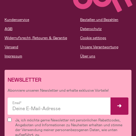
Kundenservice
Bestellen und Bezahlen
AGB
Datenschutz
Widerrufsrecht, Retouren & Garantie
Cookie settings
Versand
Unsere Verantwortung
Impressum
Über uns
NEWSLETTER
Abonniere unseren Newsletter und erhalte exklusive Vorteile!
Email*
Ja, ich möchte gerne Newsletter mit persönlichen Rabattcodes,
Angeboten und Informationen zu Neuheiten erhalten und stimme
der Verwendung meiner personenbezogenen Daten, wie unten
aufgeführt, zu.