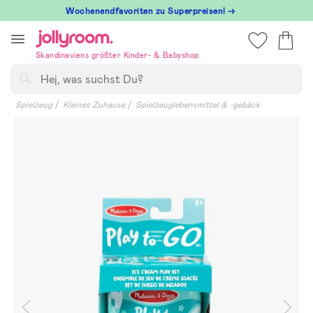
Hoppa
Wochenendfavoriten zu Superpreisen! →
till
innehållet
Skandinaviens größter Kinder- & Babyshop
Suchen
Spielzeug
Kleines Zuhause
Spielzeuglebensmittel & -gebäck