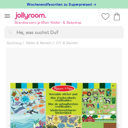
Hoppa
Wochenendfavoriten zu Superpreisen! →
till
innehållet
Skandinaviens größter Kinder- & Babyshop
Suchen
Spielzeug
Malen & Basteln
DIY & Basteln