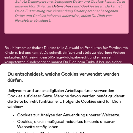
Schutz Deiner personenbezogenen Daten und Cookies kannst Du in
unseren Richtlinien zu
Datenschutz
und
Cookies
lesen. Du kannst
Deine Zustimmung zur Verwendung Deiner personenbezogenen
Daten und Cookies jederzeit widerrufen, indem Du Dich vom
Newsletter abmeldest.
Bei Jollyroom.de findest Du eine tolle Auswahl an Produkten für Familien mit
Kindern. Bei uns kannst Du schnell, einfach und stets zu niedrigen Preisen
einkaufen. Mit freiwilligem 365-Tage-Rückgaberecht und einem sehr
kompetenten Kundenservice kannst Du Dich beim Einkauf bei uns sicher
fühlen. In unserem Sortiment findest Du unter anderem Kinderwagen,
Autositze, Kinder- und Babymode, Produkte für Mütter und eine Menge
Du entscheidest, welche Cookies verwendet werden
fantastischer Einrichtungsgegenstände, Spielsachen, Babyprodukte und
dürfen.
vieles mehr. Wir haben Produkte von bekannten Herstellern wie Britax, Maxi-
Cosi, Hauck, Baby Jogger, Ergobaby, Didriksons, KidKraft, Ergobaby, Philips
Jollyroom und unsere digitalen Arbeitspartner verwenden
Avent, Jack Wolfskin, Cybex, LEGO und vielen mehr. Schau Dich um in
unserer vielfältigen Online-Boutique für Kinder & Babys. Willkommen!
Cookies auf dieser Seite. Manche davon werden benötigt, damit
die Seite korrekt funktioniert. Folgende Cookies sind für Dich
wählbar:
Cookies zur Analyse der Anwendung unserer Webseite.
Cookies, die ein maßgeschneidertes Erlebnis unserer
Webseite ermöglichen.