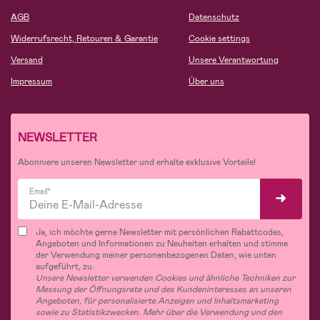
AGB
Datenschutz
Widerrufsrecht, Retouren & Garantie
Cookie settings
Versand
Unsere Verantwortung
Impressum
Über uns
NEWSLETTER
Abonniere unseren Newsletter und erhalte exklusive Vorteile!
Email*
Ja, ich möchte gerne Newsletter mit persönlichen Rabattcodes,
Angeboten und Informationen zu Neuheiten erhalten und stimme
der Verwendung meiner personenbezogenen Daten, wie unten
aufgeführt, zu.
Unsere Newsletter verwenden Cookies und ähnliche Techniken zur
Messung der Öffnungsrate und des Kundeninteresses an unseren
Angeboten, für personalisierte Anzeigen und Inhaltsmarketing
sowie zu Statistikzwecken. Mehr über die Verwendung und den