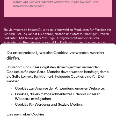
Daten und Cookies jederzeit widerrufen, indem Du Dich vom
Newsletter abmeldest.
Bei Jollyroom.de findest Du eine tolle Auswahl an Produkten für Familien mit
Kindern. Bei uns kannst Du schnell, einfach und stets zu niedrigen Preisen
einkaufen. Mit freiwilligem 365-Tage-Rückgaberecht und einem sehr
kompetenten Kundenservice kannst Du Dich beim Einkauf bei uns sicher
fühlen. In unserem Sortiment findest Du unter anderem Kinderwagen,
Autositze, Kinder- und Babymode, Produkte für Mütter und eine Menge
Du entscheidest, welche Cookies verwendet werden
fantastischer Einrichtungsgegenstände, Spielsachen, Babyprodukte und
dürfen.
vieles mehr. Wir haben Produkte von bekannten Herstellern wie Britax, Maxi-
Cosi, Hauck, Baby Jogger, Ergobaby, Didriksons, KidKraft, Ergobaby, Philips
Jollyroom und unsere digitalen Arbeitspartner verwenden
Avent, Jack Wolfskin, Cybex, LEGO und vielen mehr. Schau Dich um in
unserer vielfältigen Online-Boutique für Kinder & Babys. Willkommen!
Cookies auf dieser Seite. Manche davon werden benötigt, damit
die Seite korrekt funktioniert. Folgende Cookies sind für Dich
wählbar:
Cookies zur Analyse der Anwendung unserer Webseite.
Cookies, die ein maßgeschneidertes Erlebnis unserer
Webseite ermöglichen.
Kundendienst
Cookies für Werbung und Soziale Medien.
Lies mehr über Cookies