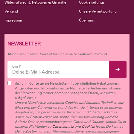
Widerrufsrecht, Retouren & Garantie
Cookie settings
Versand
Unsere Verantwortung
Impressum
Über uns
NEWSLETTER
Abonniere unseren Newsletter und erhalte exklusive Vorteile!
Email*
Ja, ich möchte gerne Newsletter mit persönlichen Rabattcodes,
Angeboten und Informationen zu Neuheiten erhalten und stimme
der Verwendung meiner personenbezogenen Daten, wie unten
aufgeführt, zu.
Unsere Newsletter verwenden Cookies und ähnliche Techniken zur
Messung der Öffnungsrate und des Kundeninteresses an unseren
Angeboten, für personalisierte Anzeigen und Inhaltsmarketing
sowie zu Statistikzwecken. Mehr über die Verwendung und den
Schutz Deiner personenbezogenen Daten und Cookies kannst Du in
unseren Richtlinien zu
Datenschutz
und
Cookies
lesen. Du kannst
Deine Zustimmung zur Verwendung Deiner personenbezogenen