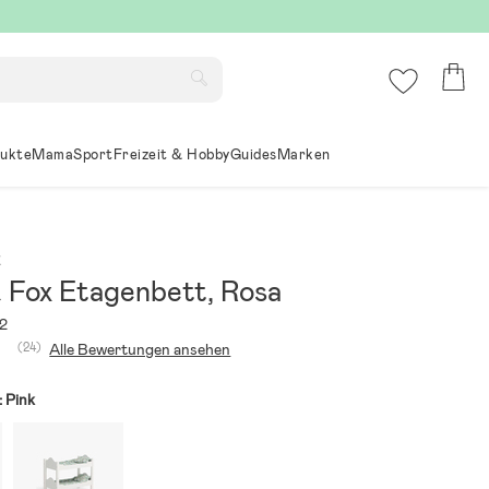
ukte
Mama
Sport
Freizeit & Hobby
Guides
Marken
x
& Fox Etagenbett, Rosa
2
(24)
Alle Bewertungen ansehen
:
Pink