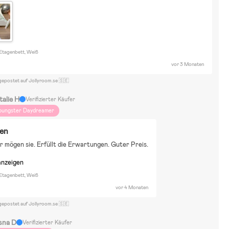
 Etagenbett, Weiß
vor 3 Monaten
gepostet auf Jollyroom.se 🇸🇪
talie H
Verifizierter Käufer
oungster Daydreamer
den
r mögen sie. Erfüllt die Erwartungen. Guter Preis.
anzeigen
 Etagenbett, Weiß
vor 4 Monaten
gepostet auf Jollyroom.se 🇸🇪
sna D
Verifizierter Käufer