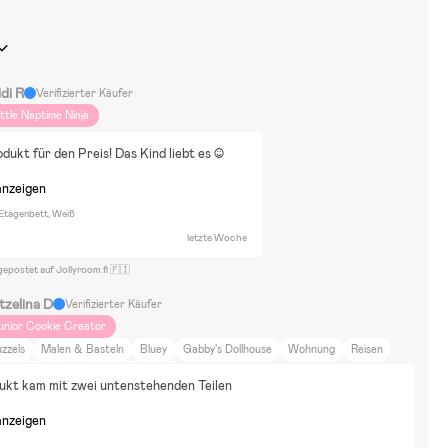
di R
Verifizierter Käufer
ittle Naptime Ninja
odukt für den Preis! Das Kind liebt es :)
anzeigen
 Etagenbett, Weiß
letzte Woche
gepostet auf Jollyroom.fi 🇫🇮
tzelina D
Verifizierter Käufer
unior Cookie Creator
zzels
Malen & Basteln
Bluey
Gabby's Dollhouse
Wohnung
Reisen
aus aufs Land
britax römer smile 4
ukt kam mit zwei untenstehenden Teilen
anzeigen