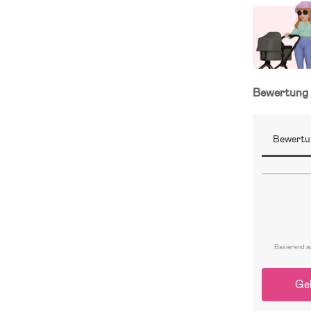
Bewertun
Bewertu
Basierend a
Ge