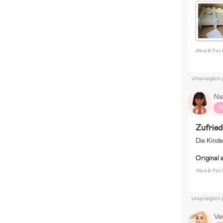
Alice & Fox
Ursprünglich 
Na
Y
Zufrie
Die Kinde
Original 
Alice & Fox
Ursprünglich 
Ve