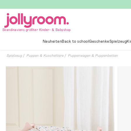
Hoppa
till
innehållet
Skandinaviens größter Kinder- & Babyshop
Neuheiten
Back to school
Geschenke
Spielzeug
Ki
Spielzeug
Puppen & Kuscheltiere
Puppenwagen & Puppenbetten