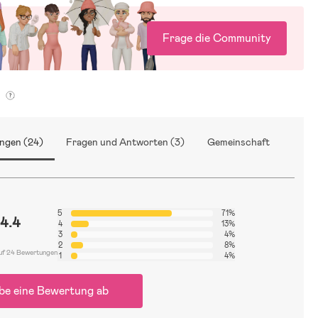
Frage die Community
g
ngen (24)
Fragen und Antworten (3)
Gemeinschaft
5
71%
4.4
4
13%
3
4%
2
8%
uf 24 Bewertungen
1
4%
be eine Bewertung ab