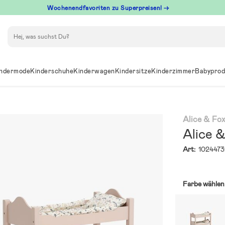
Wochenendfavoriten zu Superpreisen! →
Suchen
ndermode
Kinderschuhe
Kinderwagen
Kindersitze
Kinderzimmer
Babyprod
Alice & Fo
Alice 
Art:
1024473
Farbe wählen