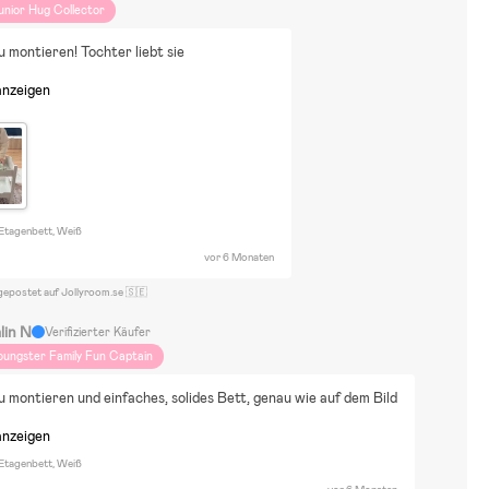
unior Hug Collector
u montieren! Tochter liebt sie
anzeigen
 Etagenbett, Weiß
vor 6 Monaten
gepostet auf Jollyroom.se 🇸🇪
lin N
Verifizierter Käufer
oungster Family Fun Captain
u montieren und einfaches, solides Bett, genau wie auf dem Bild
anzeigen
 Etagenbett, Weiß