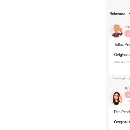
Relevanz
Hei
L
Tolles Pr
Original 
Alice & Fox
Ursprünglich 
An
J
Pu
R
Das Prod
Original 