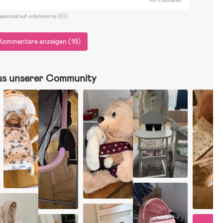
vor 6 Monaten
gepostet auf Jollyroom.no 🇳🇴
Kommentare anzeigen (19)
us unserer Community