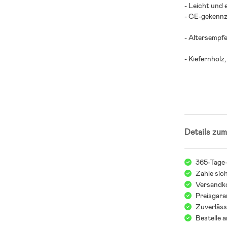
- Leicht und 
- CE-gekennz
- Altersempfe
- Kiefernholz
Details zum
365-Tage
Zahle sic
Versandko
Preisgara
Zuverläss
Bestelle 