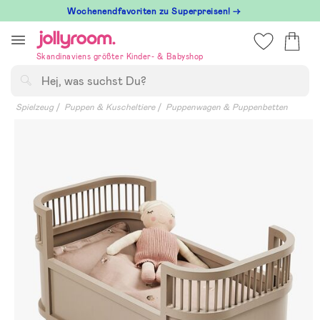
Hoppa
Wochenendfavoriten zu Superpreisen! →
till
innehållet
Skandinaviens größter Kinder- & Babyshop
Suchen
Spielzeug
Puppen & Kuscheltiere
Puppenwagen & Puppenbetten