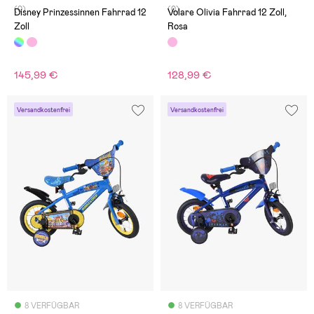
(0)
(0)
Disney Prinzessinnen Fahrrad 12
Volare Olivia Fahrrad 12 Zoll,
Zoll
Rosa
145,99 €
128,99 €
Versandkostenfrei
Versandkostenfrei
8 VERFÜGBAR
8 VERFÜGBAR