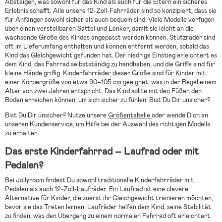
Absteigen, was sowohl für das Kind als auch für die Eltern ein sicheres
Erlebnis schafft. Alle unsere 12-Zoll-Fahrräder sind so konzipiert, dass sie
für Anfänger sowohl sicher als auch bequem sind. Viele Modelle verfügen
über einen verstellbaren Sattel und Lenker, damit sie leicht an die
wachsende Größe des Kindes angepasst werden können. Stützräder sind
oft im Lieferumfang enthalten und können entfernt werden, sobald das
Kind das Gleichgewicht gefunden hat. Der niedrige Einstieg erleichtert es
dem Kind, das Fahrrad selbstständig zu handhaben, und die Griffe sind für
kleine Hände griffig. Kinderfahrräder dieser Größe sind für Kinder mit
einer Körpergröße von etwa 90–105 cm geeignet, was in der Regel einem
Alter von zwei Jahren entspricht. Das Kind sollte mit den Füßen den
Boden erreichen können, um sich sicher zu fühlen. Bist Du Dir unsicher?
Bist Du Dir unsicher? Nutze unsere
Größentabelle
oder wende Dich an
unseren Kundenservice, um Hilfe bei der Auswahl des richtigen Modells
zu erhalten.
Das erste Kinderfahrrad – Laufrad oder mit
Pedalen?
Bei Jollyroom findest Du sowohl traditionelle Kinderfahrräder mit
Pedalen als auch 12-Zoll-Laufräder. Ein Laufrad ist eine clevere
Alternative für Kinder, die zuerst ihr Gleichgewicht trainieren möchten,
bevor sie das Treten lernen. Laufräder helfen dem Kind, seine Stabilität
zu finden, was den Übergang zu einem normalen Fahrrad oft erleichtert.