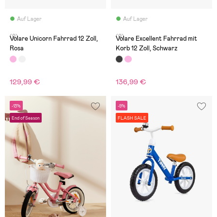
Auf Lager
Auf Lager
(0)
(0)
Volare Unicorn Fahrrad 12 Zoll,
Volare Excellent Fahrrad mit
Rosa
Korb 12 Zoll, Schwarz
129,99 €
136,99 €
-13%
-9%
End of Season
FLASH SALE