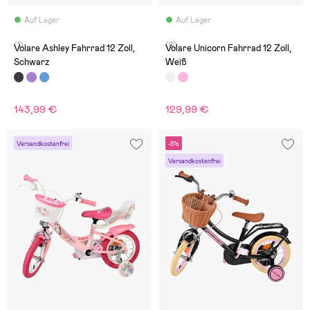
Auf Lager
Auf Lager
(1)
(0)
Volare Ashley Fahrrad 12 Zoll,
Volare Unicorn Fahrrad 12 Zoll,
Schwarz
Weiß
143,99 €
129,99 €
Versandkostenfrei
-8%
Versandkostenfrei