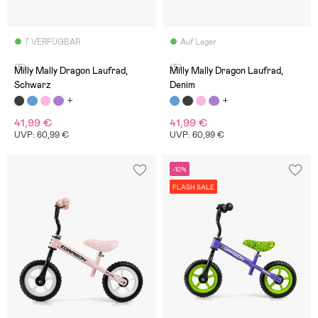
7 VERFÜGBAR
Auf Lager
(5)
(5)
Milly Mally Dragon Laufrad,
Milly Mally Dragon Laufrad,
Schwarz
Denim
41,99 €
41,99 €
UVP: 60,99 €
UVP: 60,99 €
-10%
FLASH SALE