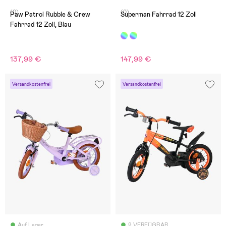
(0)
(0)
Paw Patrol Rubble & Crew
Superman Fahrrad 12 Zoll
Fahrrad 12 Zoll, Blau
137,99 €
147,99 €
Versandkostenfrei
Versandkostenfrei
Auf Lager
9 VERFÜGBAR