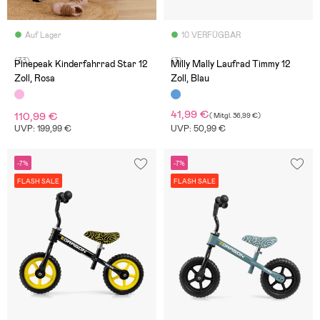
Auf Lager
10 VERFÜGBAR
(33)
(3)
Pinepeak Kinderfahrrad Star 12
Milly Mally Laufrad Timmy 12
Zoll, Rosa
Zoll, Blau
41,99 €
110,99 €
(
Mitgl.
36,99 €
)
UVP: 199,99 €
UVP: 50,99 €
-7%
-7%
FLASH SALE
FLASH SALE