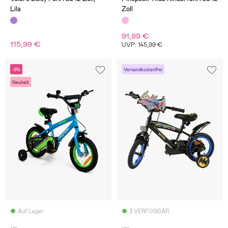
Lila
Zoll
91,99 €
115,99 €
UVP: 145,99 €
-9%
Versandkostenfrei
Neuheit
Auf Lager
3 VERFÜGBAR