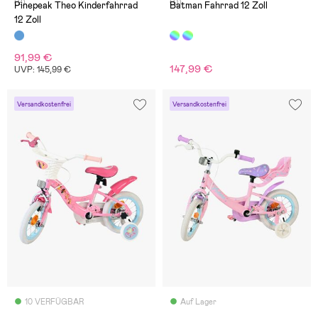
(2)
(0)
Pinepeak Theo Kinderfahrrad
Batman Fahrrad 12 Zoll
12 Zoll
91,99 €
147,99 €
UVP: 145,99 €
Versandkostenfrei
Versandkostenfrei
10 VERFÜGBAR
Auf Lager