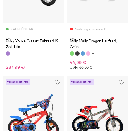
3 VERFÜGBAR
Vorläufig ausverkauft
(0)
(5)
Puky Youke Classic Fahrrad 12
Milly Mally Dragon Laufrad,
Zoll, Lila
Grün
44,99 €
287,99 €
UVP: 60,99 €
Versandkostenfrei
Versandkostenfrei