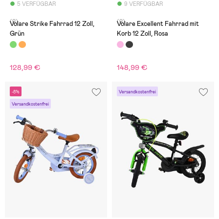
5 VERFÜGBAR
9 VERFÜGBAR
(0)
(0)
Volare Strike Fahrrad 12 Zoll,
Volare Excellent Fahrrad mit
Grün
Korb 12 Zoll, Rosa
128,99 €
148,99 €
-8%
Versandkostenfrei
Versandkostenfrei