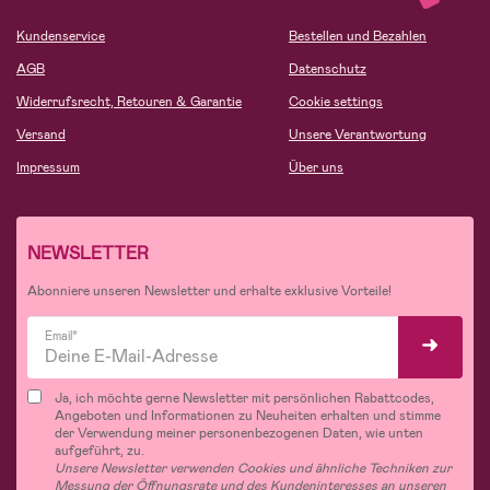
Kundenservice
Bestellen und Bezahlen
AGB
Datenschutz
Widerrufsrecht, Retouren & Garantie
Cookie settings
Versand
Unsere Verantwortung
Impressum
Über uns
NEWSLETTER
Abonniere unseren Newsletter und erhalte exklusive Vorteile!
Email*
Ja, ich möchte gerne Newsletter mit persönlichen Rabattcodes,
Angeboten und Informationen zu Neuheiten erhalten und stimme
der Verwendung meiner personenbezogenen Daten, wie unten
aufgeführt, zu.
Unsere Newsletter verwenden Cookies und ähnliche Techniken zur
Messung der Öffnungsrate und des Kundeninteresses an unseren