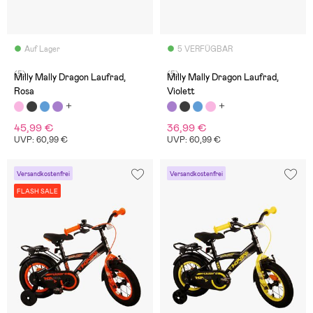
Auf Lager
5 VERFÜGBAR
(5)
(5)
Milly Mally Dragon Laufrad,
Milly Mally Dragon Laufrad,
Rosa
Violett
45,99 €
36,99 €
UVP: 60,99 €
UVP: 60,99 €
Versandkostenfrei
Versandkostenfrei
FLASH SALE