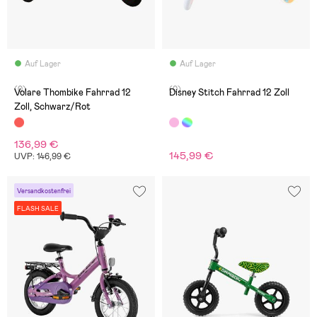
Auf Lager
Auf Lager
(0)
(0)
Volare Thombike Fahrrad 12
Disney Stitch Fahrrad 12 Zoll
Zoll, Schwarz/Rot
136,99 €
145,99 €
UVP: 146,99 €
Versandkostenfrei
FLASH SALE