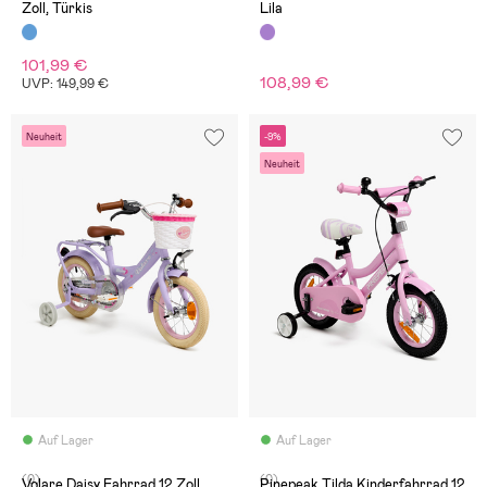
Zoll, Türkis
Lila
101,99 €
108,99 €
UVP: 149,99 €
Neuheit
-9%
Neuheit
Auf Lager
Auf Lager
(0)
(0)
Volare Daisy Fahrrad 12 Zoll,
Pinepeak Tilda Kinderfahrrad 12