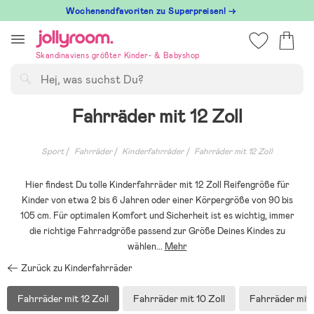
Hoppa
Wochenendfavoriten zu Superpreisen! →
till
innehållet
Skandinaviens größter Kinder- & Babyshop
Suchen
Fahrräder mit 12 Zoll
Sport
Fahrräder
Kinderfahrräder
Fahrräder mit 12 Zoll
Hier findest Du tolle Kinderfahrräder mit 12 Zoll Reifengröße für
Kinder von etwa 2 bis 6 Jahren oder einer Körpergröße von 90 bis
105 cm. Für optimalen Komfort und Sicherheit ist es wichtig, immer
die richtige Fahrradgröße passend zur Größe Deines Kindes zu
wählen
...
Mehr
Zurück zu Kinderfahrräder
Fahrräder mit 12 Zoll
Fahrräder mit 10 Zoll
Fahrräder mit 