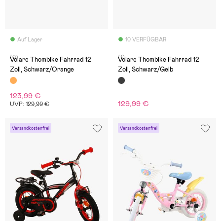
Auf Lager
10 VERFÜGBAR
(0)
(1)
Volare Thombike Fahrrad 12
Volare Thombike Fahrrad 12
Zoll, Schwarz/Orange
Zoll, Schwarz/Gelb
123,99 €
129,99 €
UVP: 129,99 €
Versandkostenfrei
Versandkostenfrei