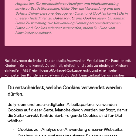
Angeboten, für personalisierte Anzeigen und Inhaltsmarketing
sowie zu Statistikzwecken. Mehr über die Verwendung und den
Schutz Deiner personenbezogenen Daten und Cookies kannst Du in
unseren Richtlinien zu
Datenschutz
und
Cookies
lesen. Du kannst
Deine Zustimmung zur Verwendung Deiner personenbezogenen
Daten und Cookies jederzeit widerrufen, indem Du Dich vom
Newsletter abmeldest.
Bei Jollyroom.de findest Du eine tolle Auswahl an Produkten für Familien mit
Kindern. Bei uns kannst Du schnell, einfach und stets zu niedrigen Preisen
einkaufen. Mit freiwilligem 365-Tage-Rückgaberecht und einem sehr
kompetenten Kundenservice kannst Du Dich beim Einkauf bei uns sicher
fühlen. In unserem Sortiment findest Du unter anderem Kinderwagen,
Autositze, Kinder- und Babymode, Produkte für Mütter und eine Menge
Du entscheidest, welche Cookies verwendet werden
fantastischer Einrichtungsgegenstände, Spielsachen, Babyprodukte und
dürfen.
vieles mehr. Wir haben Produkte von bekannten Herstellern wie Britax, Maxi-
Cosi, Hauck, Baby Jogger, Ergobaby, Didriksons, KidKraft, Ergobaby, Philips
Jollyroom und unsere digitalen Arbeitspartner verwenden
Avent, Jack Wolfskin, Cybex, LEGO und vielen mehr. Schau Dich um in
unserer vielfältigen Online-Boutique für Kinder & Babys. Willkommen!
Cookies auf dieser Seite. Manche davon werden benötigt, damit
die Seite korrekt funktioniert. Folgende Cookies sind für Dich
wählbar:
Cookies zur Analyse der Anwendung unserer Webseite.