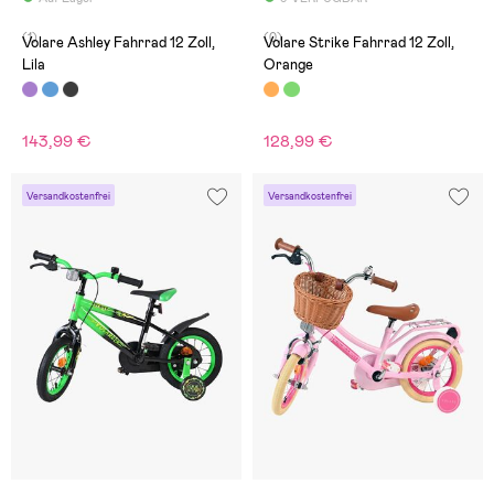
(1)
(0)
Volare Ashley Fahrrad 12 Zoll,
Volare Strike Fahrrad 12 Zoll,
Lila
Orange
143,99 €
128,99 €
Versandkostenfrei
Versandkostenfrei