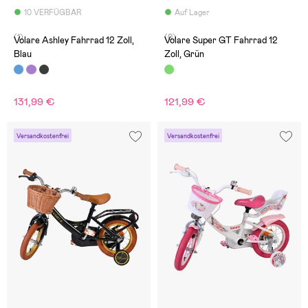
10 VERFÜGBAR
Auf Lager
(1)
(0)
Volare Ashley Fahrrad 12 Zoll,
Volare Super GT Fahrrad 12
Blau
Zoll, Grün
131,99 €
121,99 €
Versandkostenfrei
Versandkostenfrei