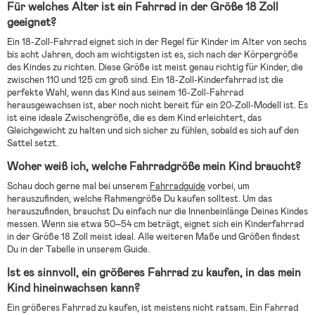
Für welches Alter ist ein Fahrrad in der Größe 18 Zoll
geeignet?
Ein 18-Zoll-Fahrrad eignet sich in der Regel für Kinder im Alter von sechs
bis acht Jahren, doch am wichtigsten ist es, sich nach der Körpergröße
des Kindes zu richten. Diese Größe ist meist genau richtig für Kinder, die
zwischen 110 und 125 cm groß sind. Ein 18-Zoll-Kinderfahrrad ist die
perfekte Wahl, wenn das Kind aus seinem 16-Zoll-Fahrrad
herausgewachsen ist, aber noch nicht bereit für ein 20-Zoll-Modell ist. Es
ist eine ideale Zwischengröße, die es dem Kind erleichtert, das
Gleichgewicht zu halten und sich sicher zu fühlen, sobald es sich auf den
Sattel setzt.
Woher weiß ich, welche Fahrradgröße mein Kind braucht?
Schau doch gerne mal bei unserem
Fahrradguide
vorbei, um
herauszufinden, welche Rahmengröße Du kaufen solltest. Um das
herauszufinden, brauchst Du einfach nur die Innenbeinlänge Deines Kindes
messen. Wenn sie etwa 50–54 cm beträgt, eignet sich ein Kinderfahrrad
in der Größe 18 Zoll meist ideal. Alle weiteren Maße und Größen findest
Du in der Tabelle in unserem Guide.
Ist es sinnvoll, ein größeres Fahrrad zu kaufen, in das mein
Kind hineinwachsen kann?
Ein größeres Fahrrad zu kaufen, ist meistens nicht ratsam. Ein Fahrrad