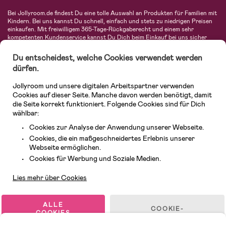
Bei Jollyroom.de findest Du eine tolle Auswahl an Produkten für Familien mit
Kindern. Bei uns kannst Du schnell, einfach und stets zu niedrigen Preisen
einkaufen. Mit freiwilligem 365-Tage-Rückgaberecht und einem sehr
kompetenten Kundenservice kannst Du Dich beim Einkauf bei uns sicher
fühlen. In unserem Sortiment findest Du unter anderem Kinderwagen,
Autositze, Kinder- und Babymode, Produkte für Mütter und eine Menge
Du entscheidest, welche Cookies verwendet werden
fantastischer Einrichtungsgegenstände, Spielsachen, Babyprodukte und
dürfen.
vieles mehr. Wir haben Produkte von bekannten Herstellern wie Britax, Maxi-
Cosi, Hauck, Baby Jogger, Ergobaby, Didriksons, KidKraft, Ergobaby, Philips
Jollyroom und unsere digitalen Arbeitspartner verwenden
Avent, Jack Wolfskin, Cybex, LEGO und vielen mehr. Schau Dich um in
unserer vielfältigen Online-Boutique für Kinder & Babys. Willkommen!
Cookies auf dieser Seite. Manche davon werden benötigt, damit
die Seite korrekt funktioniert. Folgende Cookies sind für Dich
wählbar:
Cookies zur Analyse der Anwendung unserer Webseite.
Cookies, die ein maßgeschneidertes Erlebnis unserer
Webseite ermöglichen.
Kundendienst
Cookies für Werbung und Soziale Medien.
Lies mehr über Cookies
© 2026 Jollyroom GmbH. Alle Rechte vorbehalten.
ALLE
COOKIE-
COOKIES
EINSTELLUNGEN
AKZEPTIEREN