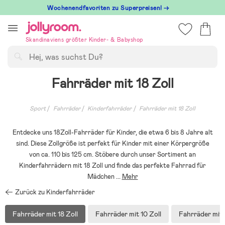
Hoppa
Wochenendfavoriten zu Superpreisen! →
till
innehållet
Skandinaviens größter Kinder- & Babyshop
Suchen
Fahrräder mit 18 Zoll
Sport
Fahrräder
Kinderfahrräder
Fahrräder mit 18 Zoll
Entdecke uns 18Zoll-Fahrräder für Kinder, die etwa 6 bis 8 Jahre alt
sind. Diese Zollgröße ist perfekt für Kinder mit einer Körpergröße
von ca. 110 bis 125 cm. Stöbere durch unser Sortiment an
Kinderfahrrädern mit 18 Zoll und finde das perfekte Fahrrad für
Mädchen
...
Mehr
Zurück zu Kinderfahrräder
Fahrräder mit 18 Zoll
Fahrräder mit 10 Zoll
Fahrräder mit 