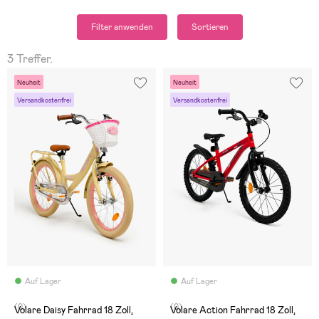
Filter anwenden
Sortieren
3 Treffer.
Neuheit
Neuheit
Versandkostenfrei
Versandkostenfrei
Auf Lager
Auf Lager
(0)
(0)
Volare Daisy Fahrrad 18 Zoll,
Volare Action Fahrrad 18 Zoll,