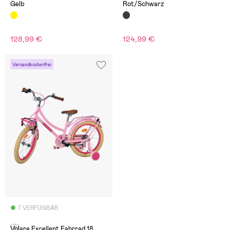
Gelb
Rot/Schwarz
128,99 €
124,99 €
Versandkostenfrei
7 VERFÜGBAR
(0)
Volare Excellent Fahrrad 18