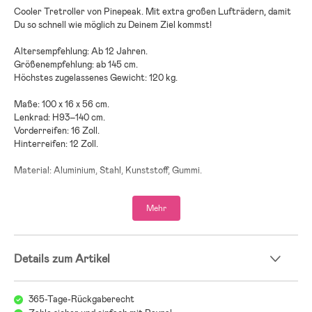
Cooler Tretroller von Pinepeak. Mit extra großen Lufträdern, damit
Du so schnell wie möglich zu Deinem Ziel kommst!
Altersempfehlung: Ab 12 Jahren.
Größenempfehlung: ab 145 cm.
Höchstes zugelassenes Gewicht: 120 kg.
Maße: 100 x 16 x 56 cm.
Lenkrad: H93–140 cm.
Vorderreifen: 16 Zoll.
Hinterreifen: 12 Zoll.
Material: Aluminium, Stahl, Kunststoff, Gummi.
- Mit Vorsicht verwenden, um Verleletzungen durch Stürze oder
Kollisionen zu vermeiden.
Mehr
- Sicherheitsausrüstung benutzen.
Details zum Artikel
365-Tage-Rückgaberecht