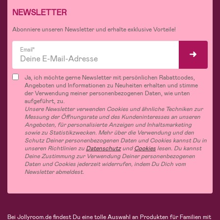
NEWSLETTER
Abonniere unseren Newsletter und erhalte exklusive Vorteile!
Email*
Ja, ich möchte gerne Newsletter mit persönlichen Rabattcodes,
Angeboten und Informationen zu Neuheiten erhalten und stimme
der Verwendung meiner personenbezogenen Daten, wie unten
aufgeführt, zu.
Unsere Newsletter verwenden Cookies und ähnliche Techniken zur
Messung der Öffnungsrate und des Kundeninteresses an unseren
Angeboten, für personalisierte Anzeigen und Inhaltsmarketing
sowie zu Statistikzwecken. Mehr über die Verwendung und den
Schutz Deiner personenbezogenen Daten und Cookies kannst Du in
unseren Richtlinien zu
Datenschutz
und
Cookies
lesen. Du kannst
Deine Zustimmung zur Verwendung Deiner personenbezogenen
Daten und Cookies jederzeit widerrufen, indem Du Dich vom
Newsletter abmeldest.
Bei Jollyroom.de findest Du eine tolle Auswahl an Produkten für Familien mit