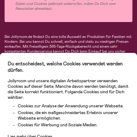
Daten und Cookies jederzeit widerrufen, indem Du Dich vom
Newsletter abmeldest.
Bei Jollyroom.de findest Du eine tolle Auswahl an Produkten für Familien mit
Kindern. Bei uns kannst Du schnell, einfach und stets zu niedrigen Preisen
einkaufen. Mit freiwilligem 365-Tage-Rückgaberecht und einem sehr
kompetenten Kundenservice kannst Du Dich beim Einkauf bei uns sicher
fühlen. In unserem Sortiment findest Du unter anderem Kinderwagen,
Autositze, Kinder- und Babymode, Produkte für Mütter und eine Menge
Du entscheidest, welche Cookies verwendet werden
fantastischer Einrichtungsgegenstände, Spielsachen, Babyprodukte und
dürfen.
vieles mehr. Wir haben Produkte von bekannten Herstellern wie Britax, Maxi-
Cosi, Hauck, Baby Jogger, Ergobaby, Didriksons, KidKraft, Ergobaby, Philips
Jollyroom und unsere digitalen Arbeitspartner verwenden
Avent, Jack Wolfskin, Cybex, LEGO und vielen mehr. Schau Dich um in
unserer vielfältigen Online-Boutique für Kinder & Babys. Willkommen!
Cookies auf dieser Seite. Manche davon werden benötigt, damit
die Seite korrekt funktioniert. Folgende Cookies sind für Dich
wählbar:
Cookies zur Analyse der Anwendung unserer Webseite.
Cookies, die ein maßgeschneidertes Erlebnis unserer
Webseite ermöglichen.
Kundendienst
Cookies für Werbung und Soziale Medien.
Lies mehr über Cookies