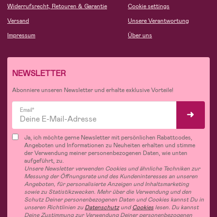
Widerrufsrecht, Retouren & Garantie
Cookie settings
Versand
Unsere Verantwortung
Impressum
Über uns
NEWSLETTER
Abonniere unseren Newsletter und erhalte exklusive Vorteile!
Email*
Ja, ich möchte gerne Newsletter mit persönlichen Rabattcodes,
Angeboten und Informationen zu Neuheiten erhalten und stimme
der Verwendung meiner personenbezogenen Daten, wie unten
aufgeführt, zu.
Unsere Newsletter verwenden Cookies und ähnliche Techniken zur
Messung der Öffnungsrate und des Kundeninteresses an unseren
Angeboten, für personalisierte Anzeigen und Inhaltsmarketing
sowie zu Statistikzwecken. Mehr über die Verwendung und den
Schutz Deiner personenbezogenen Daten und Cookies kannst Du in
unseren Richtlinien zu
Datenschutz
und
Cookies
lesen. Du kannst
Deine Zustimmung zur Verwendung Deiner personenbezogenen