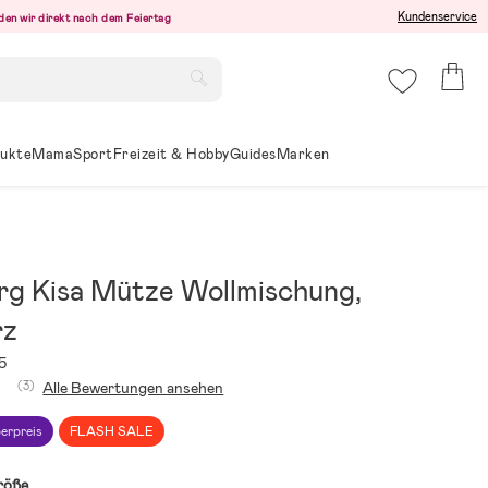
Kundenservice
den wir direkt nach dem Feiertag
ukte
Mama
Sport
Freizeit & Hobby
Guides
Marken
rg Kisa Mütze Wollmischung,
rz
5
(3)
Alle Bewertungen ansehen
erpreis
FLASH SALE
röße