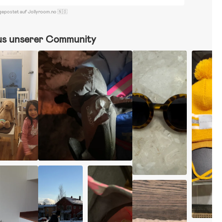
gepostet auf Jollyroom.no 🇳🇴
us unserer Community