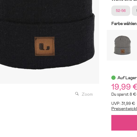
52-56
Farbe wählen
Auf Lager
19,99 
Zoom
Du sparst 8 €
UVP: 31,99 €
Preisentwick