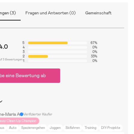
ngen (3)
Fragen und Antworten (0)
Gemeinschaft
5
67%
4.0
4
0%
3
0%
2
33%
uf 3 Bewertungen
1
0%
be eine Bewertung ab
ne-Maria A
Verifizierter Käufer
assy Clean-Up Champion
aus
Auto
Spazierengehen
Joggen
Skifahren
Training
DIY-Projekte