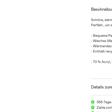
Beschreibu
Schöne, wärm
Perfekt , um 
- Bequeme Pa
- Weiches Mat
- Wärmendes 
- Enthält rec
- 70 % Acryl,
Details zum
365-Tage
Zahle sic