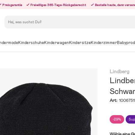
Preisgarantie
Freiwilliges 365-Tage-Rückgaberecht
Bestelle heute, dann versen
Suchen
ndermode
Kinderschuhe
Kinderwagen
Kindersitze
Kinderzimmer
Babyprod
Lindberg
Lindbe
Schwa
Art:
1006751
-29%
Sup
Wähle eine G