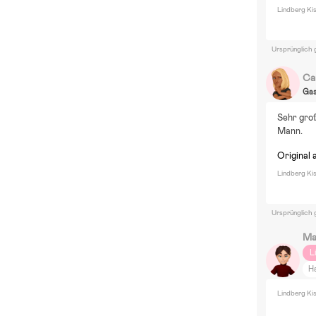
C
Lindberg Ki
Z
Ga
Ursprünglich 
W
V
Ca
Ga
Sehr groß
Mann.
Original 
Lindberg Ki
Ursprünglich 
Ma
L
H
Lindberg Ki