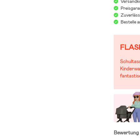
Versandko
Preisgara
Zuverläss
Bestelle 
FLAS
Schultas
Kinderwa
fantasti
Bewertun