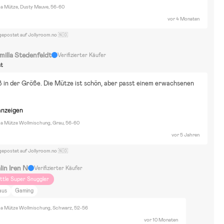
amping
Reisen
Raus aufs Land
Tiere und Natur
Essen und Trinken
sa Mütze, Dusty Mauve, 56-60
uhause und Garten
Einrichtung
Babblarna
Bluey
Fantorangen
vor 4 Monaten
bby's Dollhouse
Paw Patrol
Fahrräder
Bausätze & LEGO
Puzzels
gepostet auf Jollyroom.no 🇳🇴
asserspielzeug
Malen & Basteln
Winterspielzeug
Rollenspiele
Spiele
erkleidungen
milla Stedenfeldt
Verifizierter Käufer
st
 in der Größe. Die Mütze ist schön, aber passt einem erwachsenen 
anzeigen
sa Mütze Wollmischung, Grau, 56-60
vor 5 Jahren
gepostet auf Jollyroom.no 🇳🇴
lin Iren N
Verifizierter Käufer
ittle Super Snuggler
aus
Gaming
sa Mütze Wollmischung, Schwarz, 52-56
vor 10 Monaten