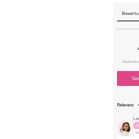
Bewertu
Basierend a
Ge
Relevanz
Le
S
H