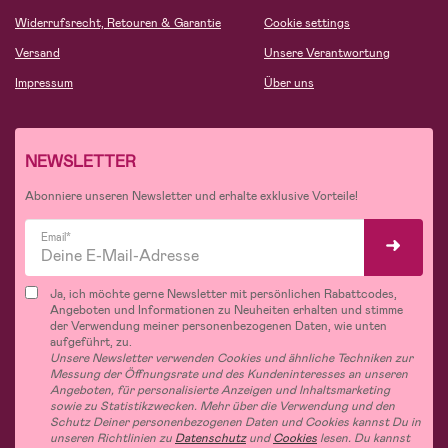
Widerrufsrecht, Retouren & Garantie
Cookie settings
Versand
Unsere Verantwortung
Impressum
Über uns
NEWSLETTER
Abonniere unseren Newsletter und erhalte exklusive Vorteile!
Email*
Ja, ich möchte gerne Newsletter mit persönlichen Rabattcodes,
Angeboten und Informationen zu Neuheiten erhalten und stimme
der Verwendung meiner personenbezogenen Daten, wie unten
aufgeführt, zu.
Unsere Newsletter verwenden Cookies und ähnliche Techniken zur
Messung der Öffnungsrate und des Kundeninteresses an unseren
Angeboten, für personalisierte Anzeigen und Inhaltsmarketing
sowie zu Statistikzwecken. Mehr über die Verwendung und den
Schutz Deiner personenbezogenen Daten und Cookies kannst Du in
unseren Richtlinien zu
Datenschutz
und
Cookies
lesen. Du kannst