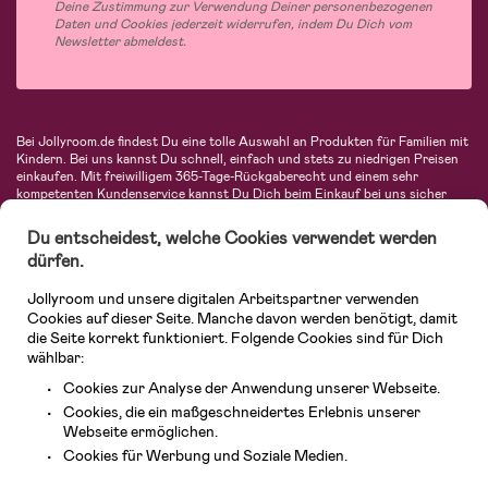
Deine Zustimmung zur Verwendung Deiner personenbezogenen
Daten und Cookies jederzeit widerrufen, indem Du Dich vom
Newsletter abmeldest.
Bei Jollyroom.de findest Du eine tolle Auswahl an Produkten für Familien mit
Kindern. Bei uns kannst Du schnell, einfach und stets zu niedrigen Preisen
einkaufen. Mit freiwilligem 365-Tage-Rückgaberecht und einem sehr
kompetenten Kundenservice kannst Du Dich beim Einkauf bei uns sicher
fühlen. In unserem Sortiment findest Du unter anderem Kinderwagen,
Autositze, Kinder- und Babymode, Produkte für Mütter und eine Menge
Du entscheidest, welche Cookies verwendet werden
fantastischer Einrichtungsgegenstände, Spielsachen, Babyprodukte und
dürfen.
vieles mehr. Wir haben Produkte von bekannten Herstellern wie Britax, Maxi-
Cosi, Hauck, Baby Jogger, Ergobaby, Didriksons, KidKraft, Ergobaby, Philips
Jollyroom und unsere digitalen Arbeitspartner verwenden
Avent, Jack Wolfskin, Cybex, LEGO und vielen mehr. Schau Dich um in
unserer vielfältigen Online-Boutique für Kinder & Babys. Willkommen!
Cookies auf dieser Seite. Manche davon werden benötigt, damit
die Seite korrekt funktioniert. Folgende Cookies sind für Dich
wählbar:
Cookies zur Analyse der Anwendung unserer Webseite.
Cookies, die ein maßgeschneidertes Erlebnis unserer
Webseite ermöglichen.
Kundendienst
Cookies für Werbung und Soziale Medien.