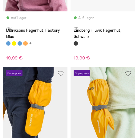
Auf Lager
Auf Lager
(14)
(3)
Didriksons Regenhut, Factory
Lindberg Hjuvik Regenhut,
Blue
Schwarz
19,99 €
19,99 €
Superpreis
Superpreis