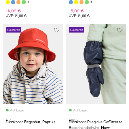
14,99 €
15,99 €
UVP: 21,99 €
UVP: 21,99 €
Superpreis
Superpreis
Auf Lager
Auf Lager
(14)
(29)
Didriksons Regenhut, Paprika
Didriksons Pileglove Gefütterte
Regenhandschuhe, Navy