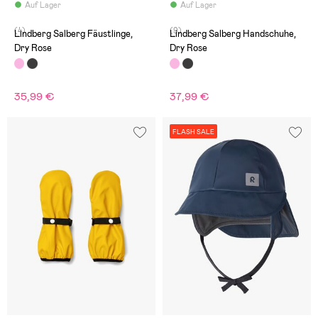
Auf Lager
Auf Lager
(4)
(9)
Lindberg Salberg Fäustlinge,
Lindberg Salberg Handschuhe,
Dry Rose
Dry Rose
35,99 €
37,99 €
FLASH SALE