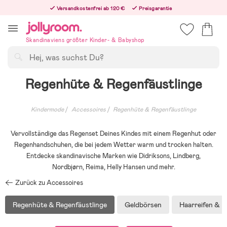
Hoppa
Versandkostenfrei ab 120 €
Preisgarantie
till
Freiwilliges 365-Tage-Rückgaberecht
innehållet
Bestelle heute, dann versenden wir direkt nach dem Feiertag
Skandinaviens größter Kinder- & Babyshop
Suchen
Regenhüte & Regenfäustlinge
Kindermode
Accessoires
Regenhüte & Regenfäustlinge
Vervollständige das Regenset Deines Kindes mit einem Regenhut oder
Regenhandschuhen, die bei jedem Wetter warm und trocken halten.
Entdecke skandinavische Marken wie Didriksons, Lindberg,
Nordbjørn, Reima, Helly Hansen und mehr.
Zurück zu Accessoires
Regenhüte & Regenfäustlinge
Geldbörsen
Haarreifen & 