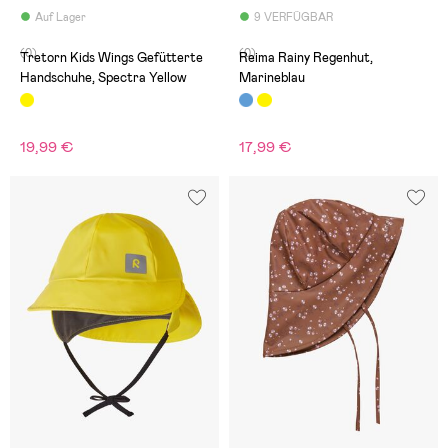
Auf Lager
9 VERFÜGBAR
(0)
(0)
Tretorn Kids Wings Gefütterte
Reima Rainy Regenhut,
Handschuhe, Spectra Yellow
Marineblau
19,99 €
17,99 €