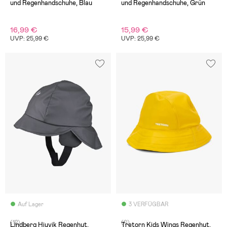
und Regenhandschuhe, Blau
und Regenhandschuhe, Grün
16,99 €
15,99 €
UVP: 25,99 €
UVP: 25,99 €
Auf Lager
3 VERFÜGBAR
(12)
(0)
Lindberg Hjuvik Regenhut,
Tretorn Kids Wings Regenhut,