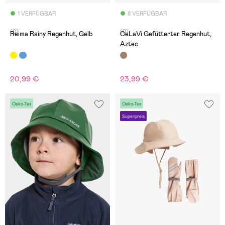
1 VERFÜGBAR
8 VERFÜGBAR
(0)
(0)
Reima Rainy Regenhut, Gelb
CeLaVi Gefütterter Regenhut,
Aztec
20,99 €
23,99 €
Oeko-Tex
Oeko-Tex
Superpreis