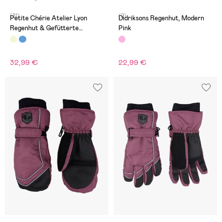
(31)
(2)
Petite Chérie Atelier Lyon
Didriksons Regenhut, Modern
Regenhut & Gefütterte
Pink
Fäustlinge, Leo Mellow Rose
32,99 €
22,99 €