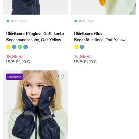
Auf Lager
Auf Lager
(29)
(7)
Didriksons Pileglove Gefütterte
Didriksons Glove
Regenhandschuhe, Oat Yellow
Regenfäustlinge, Oat Yellow
19,99 €
14,99 €
UVP: 22,90 €
UVP: 21,99 €
Superpreis