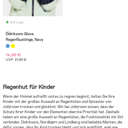
Auf Lager
(7)
Didriksons Glove
Regenfäustlinge, Navy
14,99 €
UVP: 21,99 €
Regenhut für Kinder
Wenn der Himmel aufreißt und es zu regnen beginnt, halten Sie Ihre
Kinder mit der großen Auswahl an Regenhüten und Sylvester von
Jollyroom trocken und glücklich. Wir bei Jollyroom wissen, dass der
Schutz Ihrer Kinder vor den Elementen oberste Priorität hat. Deshalb
haben wir eine große Auswahl an Regenhüten, die Funktionalität mit Stil
verbinden. Didriksons, Nordbjørn und Lindberg sind beliebte Marken, die
dafür sorgen, dass Ihr Kind trocken bleibt und sich wohlfühlt, egal wie