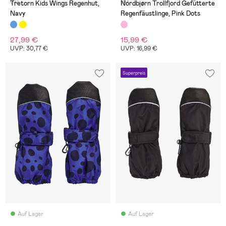
(0)
(8)
Tretorn Kids Wings Regenhut,
Nordbjørn Trollfjord Gefütterte
Navy
Regenfäustlinge, Pink Dots
27,99 €
15,99 €
UVP: 30,77 €
UVP: 16,99 €
Superpreis
Auf Lager
Auf Lager