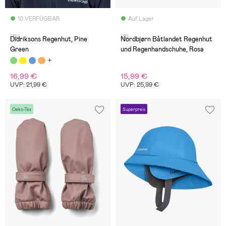
10 VERFÜGBAR
Auf Lager
(14)
(8)
Didriksons Regenhut, Pine
Nordbjørn Båtlandet Regenhut
Green
und Regenhandschuhe, Rosa
16,99 €
15,99 €
UVP: 21,99 €
UVP: 25,99 €
Oeko-Tex
Superpreis