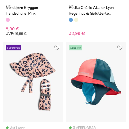
(31)
(31)
Nordbjørn Bryggen
Petite Chérie Atelier Lyon
Handschuhe, Pink
Regenhut & Gefütterte
Fäustlinge, Dots Icy Morn
8,99 €
32,99 €
UVP: 16,99 €
Superpreis
Oeko-Tex
Auf Lager
3 VERFÜGBAR