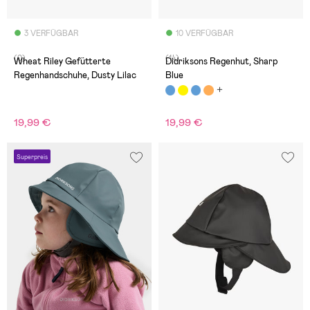
3 VERFÜGBAR
10 VERFÜGBAR
(0)
(14)
Wheat Riley Gefütterte
Didriksons Regenhut, Sharp
Regenhandschuhe, Dusty Lilac
Blue
19,99 €
19,99 €
Superpreis