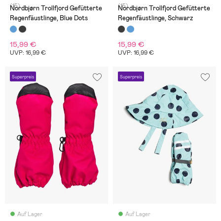
(15)
(15)
Nordbjørn Trollfjord Gefütterte
Nordbjørn Trollfjord Gefütterte
Regenfäustlinge, Blue Dots
Regenfäustlinge, Schwarz
15,99 €
15,99 €
UVP: 16,99 €
UVP: 16,99 €
Superpreis
Superpreis
Auf Lager
Auf Lager