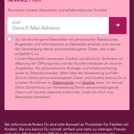
Abonniere unseren Newsletter und erhalte exklusive Vorteile!
Email*
Ja, ich möchte gerne Newsletter mit persönlichen Rabattcodes,
Angeboten und Informationen zu Neuheiten erhalten und stimme
der Verwendung meiner personenbezogenen Daten, wie unten
aufgeführt, zu.
Unsere Newsletter verwenden Cookies und ähnliche Techniken zur
Messung der Öffnungsrate und des Kundeninteresses an unseren
Angeboten, für personalisierte Anzeigen und Inhaltsmarketing
sowie zu Statistikzwecken. Mehr über die Verwendung und den
Schutz Deiner personenbezogenen Daten und Cookies kannst Du in
unseren Richtlinien zu
Datenschutz
und
Cookies
lesen. Du kannst
Deine Zustimmung zur Verwendung Deiner personenbezogenen
Daten und Cookies jederzeit widerrufen, indem Du Dich vom
Newsletter abmeldest.
Bei Jollyroom.de findest Du eine tolle Auswahl an Produkten für Familien mit
Kindern. Bei uns kannst Du schnell, einfach und stets zu niedrigen Preisen
einkaufen. Mit freiwilligem 365-Tage-Rückgaberecht und einem sehr