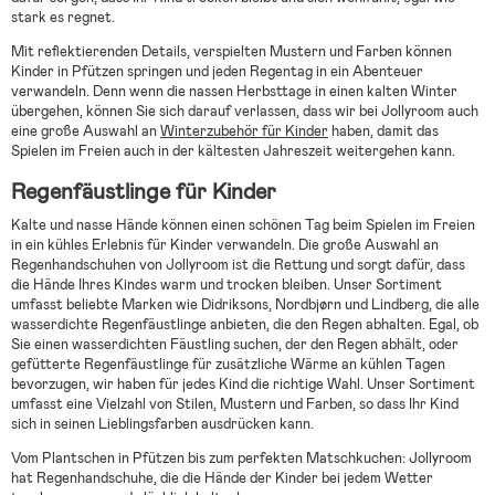
stark es regnet.
Mit reflektierenden Details, verspielten Mustern und Farben können
Kinder in Pfützen springen und jeden Regentag in ein Abenteuer
verwandeln. Denn wenn die nassen Herbsttage in einen kalten Winter
übergehen, können Sie sich darauf verlassen, dass wir bei Jollyroom auch
eine große Auswahl an
Winterzubehör für Kinder
haben, damit das
Spielen im Freien auch in der kältesten Jahreszeit weitergehen kann.
Regenfäustlinge für Kinder
Kalte und nasse Hände können einen schönen Tag beim Spielen im Freien
in ein kühles Erlebnis für Kinder verwandeln. Die große Auswahl an
Regenhandschuhen von Jollyroom ist die Rettung und sorgt dafür, dass
die Hände Ihres Kindes warm und trocken bleiben. Unser Sortiment
umfasst beliebte Marken wie Didriksons, Nordbjørn und Lindberg, die alle
wasserdichte Regenfäustlinge anbieten, die den Regen abhalten. Egal, ob
Sie einen wasserdichten Fäustling suchen, der den Regen abhält, oder
gefütterte Regenfäustlinge für zusätzliche Wärme an kühlen Tagen
bevorzugen, wir haben für jedes Kind die richtige Wahl. Unser Sortiment
umfasst eine Vielzahl von Stilen, Mustern und Farben, so dass Ihr Kind
sich in seinen Lieblingsfarben ausdrücken kann.
Vom Plantschen in Pfützen bis zum perfekten Matschkuchen: Jollyroom
hat Regenhandschuhe, die die Hände der Kinder bei jedem Wetter