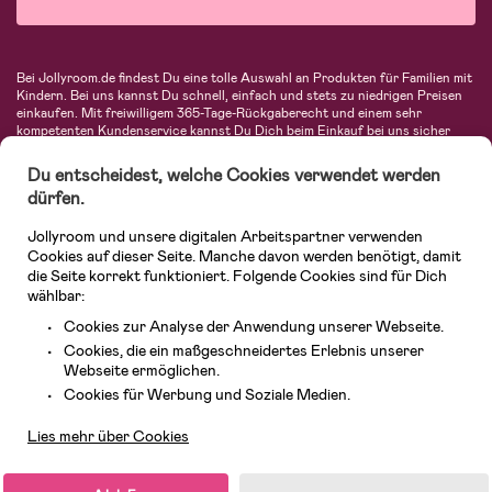
Bei Jollyroom.de findest Du eine tolle Auswahl an Produkten für Familien mit
Kindern. Bei uns kannst Du schnell, einfach und stets zu niedrigen Preisen
einkaufen. Mit freiwilligem 365-Tage-Rückgaberecht und einem sehr
kompetenten Kundenservice kannst Du Dich beim Einkauf bei uns sicher
fühlen. In unserem Sortiment findest Du unter anderem Kinderwagen,
Autositze, Kinder- und Babymode, Produkte für Mütter und eine Menge
Du entscheidest, welche Cookies verwendet werden
fantastischer Einrichtungsgegenstände, Spielsachen, Babyprodukte und
dürfen.
vieles mehr. Wir haben Produkte von bekannten Herstellern wie Britax, Maxi-
Cosi, Hauck, Baby Jogger, Ergobaby, Didriksons, KidKraft, Ergobaby, Philips
Jollyroom und unsere digitalen Arbeitspartner verwenden
Avent, Jack Wolfskin, Cybex, LEGO und vielen mehr. Schau Dich um in
unserer vielfältigen Online-Boutique für Kinder & Babys. Willkommen!
Cookies auf dieser Seite. Manche davon werden benötigt, damit
die Seite korrekt funktioniert. Folgende Cookies sind für Dich
wählbar:
Cookies zur Analyse der Anwendung unserer Webseite.
Cookies, die ein maßgeschneidertes Erlebnis unserer
Webseite ermöglichen.
Kundendienst
Cookies für Werbung und Soziale Medien.
Lies mehr über Cookies
© 2026 Jollyroom GmbH. Alle Rechte vorbehalten.