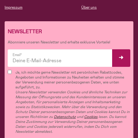
Impressum
Über uns
NEWSLETTER
Abonniere unseren Newsletter und erhalte exklusive Vorteile!
Email*
Ja, ich möchte gerne Newsletter mit persönlichen Rabattcodes,
Angeboten und Informationen zu Neuheiten erhalten und stimme
der Verwendung meiner personenbezogenen Daten, wie unten
aufgeführt, zu.
Unsere Newsletter verwenden Cookies und ähnliche Techniken zur
Messung der Öffnungsrate und des Kundeninteresses an unseren
Angeboten, für personalisierte Anzeigen und Inhaltsmarketing
sowie zu Statistikzwecken. Mehr über die Verwendung und den
Schutz Deiner personenbezogenen Daten und Cookies kannst Du in
unseren Richtlinien zu
Datenschutz
und
Cookies
lesen. Du kannst
Deine Zustimmung zur Verwendung Deiner personenbezogenen
Daten und Cookies jederzeit widerrufen, indem Du Dich vom
Newsletter abmeldest.