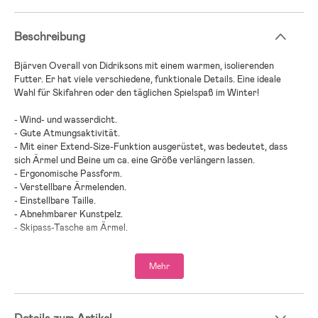
Beschreibung
Bjärven Overall von Didriksons mit einem warmen, isolierenden
Futter. Er hat viele verschiedene, funktionale Details. Eine ideale
Wahl für Skifahren oder den täglichen Spielspaß im Winter!
- Wind- und wasserdicht.
- Gute Atmungsaktivität.
- Mit einer Extend-Size-Funktion ausgerüstet, was bedeutet, dass
sich Ärmel und Beine um ca. eine Größe verlängern lassen.
- Ergonomische Passform.
- Verstellbare Ärmelenden.
- Einstellbare Taille.
- Abnehmbarer Kunstpelz.
- Skipass-Tasche am Ärmel.
- Elastische Bündchen mit Daumenlöchern.
- Anpassbare Hosenträger im Inneren für einen besseren Sitz.
Mehr
- Große, anpassbare Beinfreiheit.
- Zwei Fronttaschen.
- Abnehmbare und verstellbare Fußschlaufen.
- Reflektierende Details.