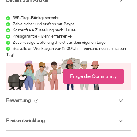
Details zum Artikel
- Abnehmbare Kapuze.
- PFC-freie, wasserabweisende Imprägnierung.
- Das Futter wurde mit einer Lösungsfärbemethode gefärbt. Diese
365-Tage-Rückgaberecht
Technik reduziert den Verbrauch von Wasser, Energie und
Zahle sicher und einfach mit Paypal
chemischen Stoffen während der Produktion.
Kostenfreie Zustellung nach Hause!
- Testsieger.
Preisgarantie - Mehr erfahren ->
- Testsieger 2023 laut Testfakta und bäst-i-test.se in der Kategorie
Zuverlässige Lieferung direkt aus dem eigenen Lager
Overalls.
- Wassersäule: 10000 mm.
Bestelle an Werktagen vor 12:00 Uhr – Versand noch am selben
- Atmungsaktivität: 4000g/m²/24h.
Tag!
- Futter: 100 % Polyamid.
- Wattierung: 100 % Polyester.
Frage die Community
- Außenschicht: 100 % Polyamid.
- Fußriemen: 100 % Silikon.
Bewertung
Preisentwicklung