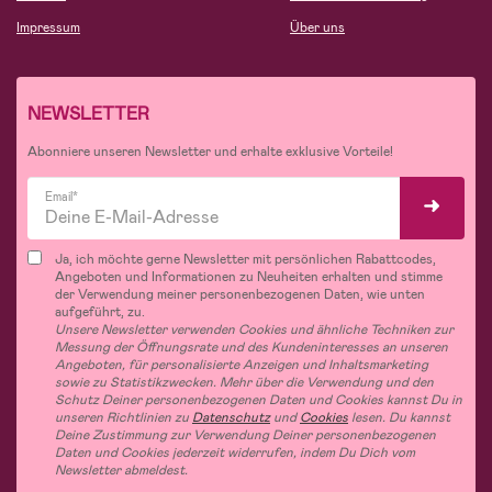
Impressum
Über uns
NEWSLETTER
Abonniere unseren Newsletter und erhalte exklusive Vorteile!
Email*
Ja, ich möchte gerne Newsletter mit persönlichen Rabattcodes,
Angeboten und Informationen zu Neuheiten erhalten und stimme
der Verwendung meiner personenbezogenen Daten, wie unten
aufgeführt, zu.
Unsere Newsletter verwenden Cookies und ähnliche Techniken zur
Messung der Öffnungsrate und des Kundeninteresses an unseren
Angeboten, für personalisierte Anzeigen und Inhaltsmarketing
sowie zu Statistikzwecken. Mehr über die Verwendung und den
Schutz Deiner personenbezogenen Daten und Cookies kannst Du in
unseren Richtlinien zu
Datenschutz
und
Cookies
lesen. Du kannst
Deine Zustimmung zur Verwendung Deiner personenbezogenen
Daten und Cookies jederzeit widerrufen, indem Du Dich vom
Newsletter abmeldest.