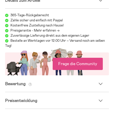
Details zum Artikel
- Abnehmbare Kapuze.
- PFC-freie, wasserabweisende Imprägnierung.
- Das Futter wurde mit einer Lösungsfärbemethode gefärbt. Diese
365-Tage-Rückgaberecht
Technik reduziert den Verbrauch von Wasser, Energie und
Zahle sicher und einfach mit Paypal
chemischen Stoffen während der Produktion.
Kostenfreie Zustellung nach Hause!
- Testsieger.
Preisgarantie - Mehr erfahren ->
- Testsieger 2023 laut Testfakta und bäst-i-test.se in der Kategorie
Zuverlässige Lieferung direkt aus dem eigenen Lager
Overalls.
- Wassersäule: 10000 mm.
Bestelle an Werktagen vor 12:00 Uhr – Versand noch am selben
- Atmungsaktivität: 4000g/m²/24h.
Tag!
- Futter: 100 % Polyamid.
- Wattierung: 100 % Polyester.
Frage die Community
- Außenschicht: 100 % Polyamid.
- Fußriemen: 100 % Silikon.
Bewertung
Preisentwicklung