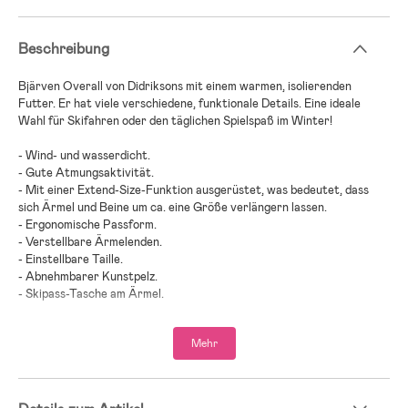
Beschreibung
Bjärven Overall von Didriksons mit einem warmen, isolierenden
Futter. Er hat viele verschiedene, funktionale Details. Eine ideale
Wahl für Skifahren oder den täglichen Spielspaß im Winter!
- Wind- und wasserdicht.
- Gute Atmungsaktivität.
- Mit einer Extend-Size-Funktion ausgerüstet, was bedeutet, dass
sich Ärmel und Beine um ca. eine Größe verlängern lassen.
- Ergonomische Passform.
- Verstellbare Ärmelenden.
- Einstellbare Taille.
- Abnehmbarer Kunstpelz.
- Skipass-Tasche am Ärmel.
- Elastische Bündchen mit Daumenlöchern.
- Anpassbare Hosenträger im Inneren für einen besseren Sitz.
Mehr
- Große, anpassbare Beinfreiheit.
- Zwei Fronttaschen.
- Abnehmbare und verstellbare Fußschlaufen.
- Reflektierende Details.