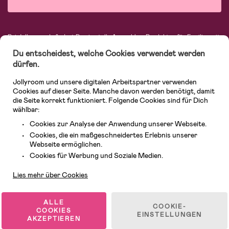
Bei Jollyroom.de findest Du eine tolle Auswahl an Produkten für Familien mit
Kindern. Bei uns kannst Du schnell, einfach und stets zu niedrigen Preisen
Du entscheidest, welche Cookies verwendet werden
einkaufen. Mit freiwilligem 365-Tage-Rückgaberecht und einem sehr
kompetenten Kundenservice kannst Du Dich beim Einkauf bei uns sicher
dürfen.
fühlen. In unserem Sortiment findest Du unter anderem Kinderwagen,
Autositze, Kinder- und Babymode, Produkte für Mütter und eine Menge
Jollyroom und unsere digitalen Arbeitspartner verwenden
fantastischer Einrichtungsgegenstände, Spielsachen, Babyprodukte und
Cookies auf dieser Seite. Manche davon werden benötigt, damit
vieles mehr. Wir haben Produkte von bekannten Herstellern wie Britax, Maxi-
die Seite korrekt funktioniert. Folgende Cookies sind für Dich
Cosi, Hauck, Baby Jogger, Ergobaby, Didriksons, KidKraft, Ergobaby, Philips
wählbar:
Avent, Jack Wolfskin, Cybex, LEGO und vielen mehr. Schau Dich um in
unserer vielfältigen Online-Boutique für Kinder & Babys. Willkommen!
Cookies zur Analyse der Anwendung unserer Webseite.
Cookies, die ein maßgeschneidertes Erlebnis unserer
Webseite ermöglichen.
Kundendienst
Cookies für Werbung und Soziale Medien.
Lies mehr über Cookies
ALLE
COOKIE-
COOKIES
EINSTELLUNGEN
AKZEPTIEREN
© 2026 Jollyroom GmbH. Alle Rechte vorbehalten.