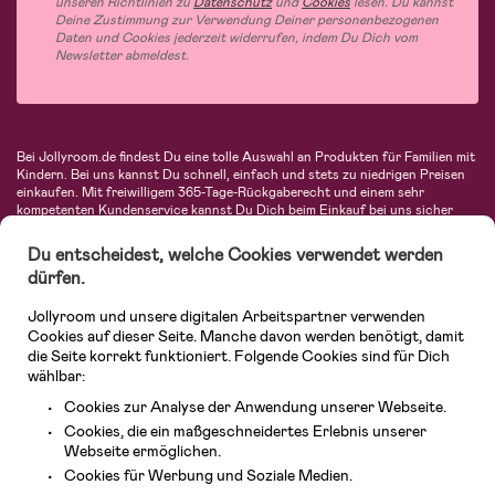
unseren Richtlinien zu
Datenschutz
und
Cookies
lesen. Du kannst
Deine Zustimmung zur Verwendung Deiner personenbezogenen
Daten und Cookies jederzeit widerrufen, indem Du Dich vom
Newsletter abmeldest.
Bei Jollyroom.de findest Du eine tolle Auswahl an Produkten für Familien mit
Kindern. Bei uns kannst Du schnell, einfach und stets zu niedrigen Preisen
einkaufen. Mit freiwilligem 365-Tage-Rückgaberecht und einem sehr
kompetenten Kundenservice kannst Du Dich beim Einkauf bei uns sicher
fühlen. In unserem Sortiment findest Du unter anderem Kinderwagen,
Autositze, Kinder- und Babymode, Produkte für Mütter und eine Menge
Du entscheidest, welche Cookies verwendet werden
fantastischer Einrichtungsgegenstände, Spielsachen, Babyprodukte und
dürfen.
vieles mehr. Wir haben Produkte von bekannten Herstellern wie Britax, Maxi-
Cosi, Hauck, Baby Jogger, Ergobaby, Didriksons, KidKraft, Ergobaby, Philips
Jollyroom und unsere digitalen Arbeitspartner verwenden
Avent, Jack Wolfskin, Cybex, LEGO und vielen mehr. Schau Dich um in
unserer vielfältigen Online-Boutique für Kinder & Babys. Willkommen!
Cookies auf dieser Seite. Manche davon werden benötigt, damit
die Seite korrekt funktioniert. Folgende Cookies sind für Dich
wählbar:
Cookies zur Analyse der Anwendung unserer Webseite.
Cookies, die ein maßgeschneidertes Erlebnis unserer
Webseite ermöglichen.
Cookies für Werbung und Soziale Medien.