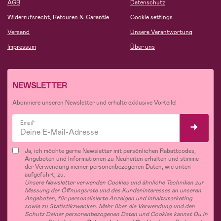
AGB
Datenschutz
Widerrufsrecht, Retouren & Garantie
Cookie settings
Versand
Unsere Verantwortung
Impressum
Über uns
NEWSLETTER
Abonniere unseren Newsletter und erhalte exklusive Vorteile!
Email*
Ja, ich möchte gerne Newsletter mit persönlichen Rabattcodes,
Angeboten und Informationen zu Neuheiten erhalten und stimme
der Verwendung meiner personenbezogenen Daten, wie unten
aufgeführt, zu.
Unsere Newsletter verwenden Cookies und ähnliche Techniken zur
Messung der Öffnungsrate und des Kundeninteresses an unseren
Angeboten, für personalisierte Anzeigen und Inhaltsmarketing
sowie zu Statistikzwecken. Mehr über die Verwendung und den
Schutz Deiner personenbezogenen Daten und Cookies kannst Du in