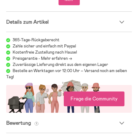
- Abnehmbare und verstellbare Fußschlaufen.
- Bündchen und Unterkante sind verstellbar.
- Elastische Bündchen mit Daumenlöchern.
- Schneefang.
Details zum Artikel
- Getapte Nähte.
- Reflektierende Details.
- Wasserabweisende Imprägnierung mit Bionic Finish ECO.
365-Tage-Rückgaberecht
Zahle sicher und einfach mit Paypal
- Polyester, Nylon, Elastan.
Kostenfreie Zustellung nach Hause!
Preisgarantie - Mehr erfahren ->
Zuverlässige Lieferung direkt aus dem eigenen Lager
Bestelle an Werktagen vor 12:00 Uhr – Versand noch am selben
Tag!
Frage die Community
Bewertung