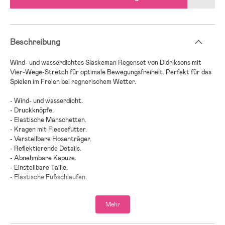
Beschreibung
Wind- und wasserdichtes Slaskeman Regenset von Didriksons mit
Vier-Wege-Stretch für optimale Bewegungsfreiheit. Perfekt für das
Spielen im Freien bei regnerischem Wetter.
- Wind- und wasserdicht.
- Druckknöpfe.
- Elastische Manschetten.
- Kragen mit Fleecefutter.
- Verstellbare Hosenträger.
- Reflektierende Details.
- Abnehmbare Kapuze.
- Einstellbare Taille.
- Elastische Fußschlaufen.
- Slaskeman von Didriksons ist in verschiedenen Farben erhältlich.
- Testsieger 2023 beim schwedischen Verbraucherportal Bäst-i-
Mehr
test.se.
- Beschichtung: 100 % PU.