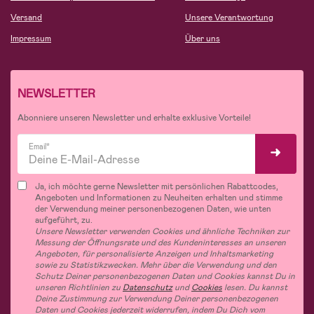
Versand
Unsere Verantwortung
Impressum
Über uns
NEWSLETTER
Abonniere unseren Newsletter und erhalte exklusive Vorteile!
Email*
Ja, ich möchte gerne Newsletter mit persönlichen Rabattcodes,
Angeboten und Informationen zu Neuheiten erhalten und stimme
der Verwendung meiner personenbezogenen Daten, wie unten
aufgeführt, zu.
Unsere Newsletter verwenden Cookies und ähnliche Techniken zur
Messung der Öffnungsrate und des Kundeninteresses an unseren
Angeboten, für personalisierte Anzeigen und Inhaltsmarketing
sowie zu Statistikzwecken. Mehr über die Verwendung und den
Schutz Deiner personenbezogenen Daten und Cookies kannst Du in
unseren Richtlinien zu
Datenschutz
und
Cookies
lesen. Du kannst
Deine Zustimmung zur Verwendung Deiner personenbezogenen
Daten und Cookies jederzeit widerrufen, indem Du Dich vom