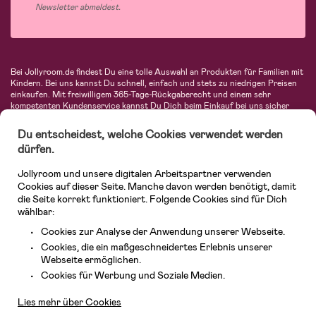
Newsletter abmeldest.
Bei Jollyroom.de findest Du eine tolle Auswahl an Produkten für Familien mit
Kindern. Bei uns kannst Du schnell, einfach und stets zu niedrigen Preisen
einkaufen. Mit freiwilligem 365-Tage-Rückgaberecht und einem sehr
kompetenten Kundenservice kannst Du Dich beim Einkauf bei uns sicher
fühlen. In unserem Sortiment findest Du unter anderem Kinderwagen,
Autositze, Kinder- und Babymode, Produkte für Mütter und eine Menge
Du entscheidest, welche Cookies verwendet werden
fantastischer Einrichtungsgegenstände, Spielsachen, Babyprodukte und
dürfen.
vieles mehr. Wir haben Produkte von bekannten Herstellern wie Britax, Maxi-
Cosi, Hauck, Baby Jogger, Ergobaby, Didriksons, KidKraft, Ergobaby, Philips
Jollyroom und unsere digitalen Arbeitspartner verwenden
Avent, Jack Wolfskin, Cybex, LEGO und vielen mehr. Schau Dich um in
unserer vielfältigen Online-Boutique für Kinder & Babys. Willkommen!
Cookies auf dieser Seite. Manche davon werden benötigt, damit
die Seite korrekt funktioniert. Folgende Cookies sind für Dich
wählbar:
Cookies zur Analyse der Anwendung unserer Webseite.
Cookies, die ein maßgeschneidertes Erlebnis unserer
Webseite ermöglichen.
Kundendienst
Cookies für Werbung und Soziale Medien.
Lies mehr über Cookies