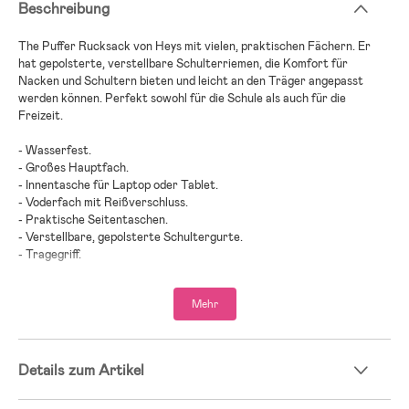
Beschreibung
The Puffer Rucksack von Heys mit vielen, praktischen Fächern. Er
hat gepolsterte, verstellbare Schulterriemen, die Komfort für
Nacken und Schultern bieten und leicht an den Träger angepasst
werden können. Perfekt sowohl für die Schule als auch für die
Freizeit.
- Wasserfest.
- Großes Hauptfach.
- Innentasche für Laptop oder Tablet.
- Voderfach mit Reißverschluss.
- Praktische Seitentaschen.
- Verstellbare, gepolsterte Schultergurte.
- Tragegriff.
- Gurt, der am Griff eines Koffers befestigt werden kann.
- Volumen: 13L.
Mehr
- Maße: H 33 x B 30 x T 14 cm.
- Außenmaterial: Polyester, PU-Beschichtung.
- Innenfutter: Polyester.
Details zum Artikel