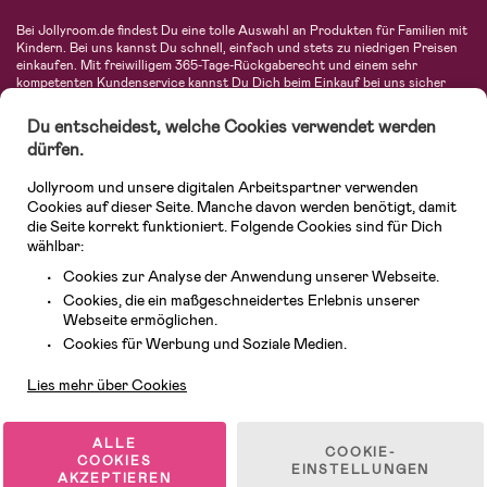
Bei Jollyroom.de findest Du eine tolle Auswahl an Produkten für Familien mit
Kindern. Bei uns kannst Du schnell, einfach und stets zu niedrigen Preisen
einkaufen. Mit freiwilligem 365-Tage-Rückgaberecht und einem sehr
kompetenten Kundenservice kannst Du Dich beim Einkauf bei uns sicher
fühlen. In unserem Sortiment findest Du unter anderem Kinderwagen,
Autositze, Kinder- und Babymode, Produkte für Mütter und eine Menge
Du entscheidest, welche Cookies verwendet werden
fantastischer Einrichtungsgegenstände, Spielsachen, Babyprodukte und
dürfen.
vieles mehr. Wir haben Produkte von bekannten Herstellern wie Britax, Maxi-
Cosi, Hauck, Baby Jogger, Ergobaby, Didriksons, KidKraft, Ergobaby, Philips
Jollyroom und unsere digitalen Arbeitspartner verwenden
Avent, Jack Wolfskin, Cybex, LEGO und vielen mehr. Schau Dich um in
unserer vielfältigen Online-Boutique für Kinder & Babys. Willkommen!
Cookies auf dieser Seite. Manche davon werden benötigt, damit
die Seite korrekt funktioniert. Folgende Cookies sind für Dich
wählbar:
Cookies zur Analyse der Anwendung unserer Webseite.
Cookies, die ein maßgeschneidertes Erlebnis unserer
Webseite ermöglichen.
Kundendienst
Cookies für Werbung und Soziale Medien.
Lies mehr über Cookies
© 2026 Jollyroom GmbH. Alle Rechte vorbehalten.
ALLE
COOKIE-
COOKIES
EINSTELLUNGEN
AKZEPTIEREN