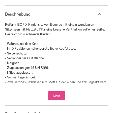
Beschreibung
Reform ISOFIX Kindersitz von Beemoo mit einem wendbaren
Sitzkissen mit Netzstoff für eine bessere Ventilation auf einer Seite.
Perfekt für wachsende Kinder.
- Wächst mit dem Kind.
- In 10 Positionen höhenverstellbare Kopfstütze.
- Seitenschutz.
- Verlängerbare Sitzfläche.
- Neigbar.
- Zugelassen gemäß UN R129.
- I-Size-zugelassen.
- Vorwärtsgerichtet.
- Zweiseitiges Sitzkissen mit Stoff auf der einen und atmungsaktivem
Netzstoff auf der anderen Seite.
- Installation: ISOFIX.
Mehr
- Installation: Dreipunktgurt.
- Empfohlene Körpergröße: 100–150 cm.
- Maximalbelastung: 36 kg.