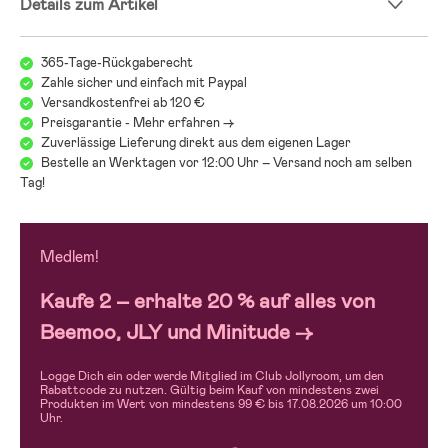
Details zum Artikel
- Altersempfehlung: ab 4 Jahren.
Wir bei Jollyroom wissen, wie schwer es sein kann, den richtigen
365-Tage-Rückgaberecht
Kindersitz zu finden! Beim Kindersitzkauf gibt es einiges zu beachten
Zahle sicher und einfach mit Paypal
und bei all den verschiedenen Modellen, Marken und Funktionen kann
Versandkostenfrei ab 120 €
es schwerfallen, den Überblick zu behalten. Deshalb verweisen wir
Preisgarantie - Mehr erfahren ->
gerne auf unseren Kindersitzguide, der Dir dabei helfen soll, genau den
Zuverlässige Lieferung direkt aus dem eigenen Lager
Sitz zu finden, der zu Euch und Euren Anforderungen passt:
Jollyrooms Kindersitzguide
Bestelle an Werktagen vor 12:00 Uhr – Versand noch am selben
Tag!
Medlem!
Kaufe 2 – erhalte 20 % auf alles von
Beemoo, JLY und Minitude →
Logge Dich ein oder werde Mitglied im Club Jollyroom, um den
Rabattcode zu nutzen. Gültig beim Kauf von mindestens zwei
Produkten im Wert von mindestens 99 € bis 17.08.2026 um 10:00
Uhr.