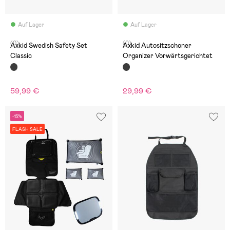
Auf Lager
Auf Lager
(0)
(0)
Axkid Swedish Safety Set
Axkid Autositzschoner
Classic
Organizer Vorwärtsgerichtet
59,99 €
29,99 €
-15%
FLASH SALE