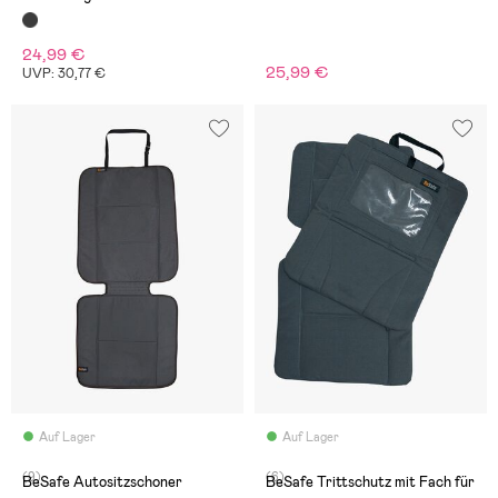
24,99 €
25,99 €
UVP: 30,77 €
Auf Lager
Auf Lager
(9)
(6)
BeSafe Autositzschoner
BeSafe Trittschutz mit Fach für