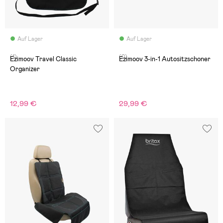
Auf Lager
Auf Lager
(1)
(0)
Ezimoov Travel Classic
Ezimoov 3-in-1 Autositzschoner
Organizer
12,99 €
29,99 €