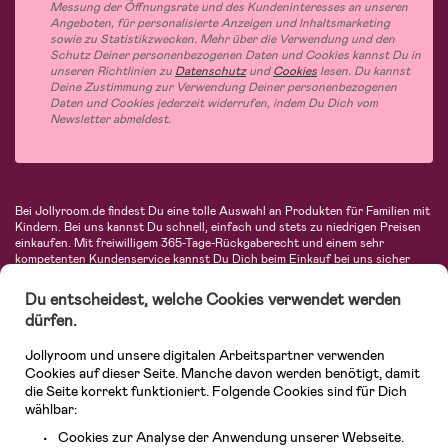
Messung der Öffnungsrate und des Kundeninteresses an unseren
Angeboten, für personalisierte Anzeigen und Inhaltsmarketing
sowie zu Statistikzwecken. Mehr über die Verwendung und den
Schutz Deiner personenbezogenen Daten und Cookies kannst Du in
unseren Richtlinien zu
Datenschutz
und
Cookies
lesen. Du kannst
Deine Zustimmung zur Verwendung Deiner personenbezogenen
Daten und Cookies jederzeit widerrufen, indem Du Dich vom
Newsletter abmeldest.
Bei Jollyroom.de findest Du eine tolle Auswahl an Produkten für Familien mit
Kindern. Bei uns kannst Du schnell, einfach und stets zu niedrigen Preisen
einkaufen. Mit freiwilligem 365-Tage-Rückgaberecht und einem sehr
kompetenten Kundenservice kannst Du Dich beim Einkauf bei uns sicher
fühlen. In unserem Sortiment findest Du unter anderem Kinderwagen,
Autositze, Kinder- und Babymode, Produkte für Mütter und eine Menge
Du entscheidest, welche Cookies verwendet werden
fantastischer Einrichtungsgegenstände, Spielsachen, Babyprodukte und
dürfen.
vieles mehr. Wir haben Produkte von bekannten Herstellern wie Britax, Maxi-
Cosi, Hauck, Baby Jogger, Ergobaby, Didriksons, KidKraft, Ergobaby, Philips
Jollyroom und unsere digitalen Arbeitspartner verwenden
Avent, Jack Wolfskin, Cybex, LEGO und vielen mehr. Schau Dich um in
unserer vielfältigen Online-Boutique für Kinder & Babys. Willkommen!
Cookies auf dieser Seite. Manche davon werden benötigt, damit
die Seite korrekt funktioniert. Folgende Cookies sind für Dich
wählbar:
Cookies zur Analyse der Anwendung unserer Webseite.