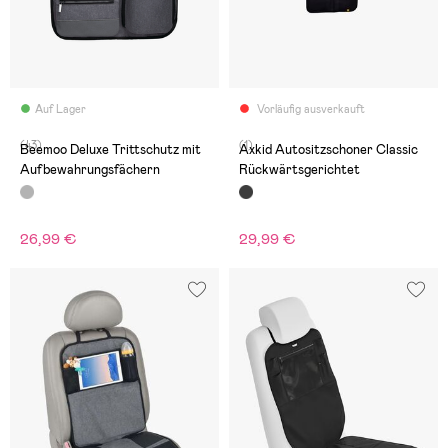
Auf Lager
Vorläufig ausverkauft
(43)
(1)
Beemoo Deluxe Trittschutz mit
Axkid Autositzschoner Classic
Aufbewahrungsfächern
Rückwärtsgerichtet
26,99 €
29,99 €