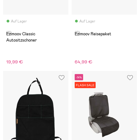
Auf Lager
Auf Lager
(0)
(0)
Ezimoov Classic
Ezimoov Reisepaket
Autositzschoner
19,99 €
64,99 €
-14%
FLASH SALE