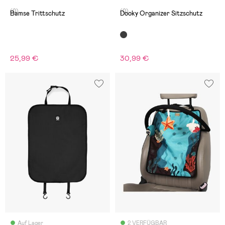
(0)
(0)
Bamse Trittschutz
Dooky Organizer Sitzschutz
25,99 €
30,99 €
Auf Lager
2 VERFÜGBAR