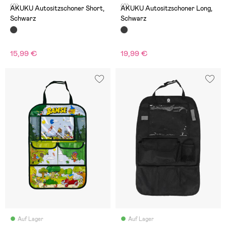
(0)
(0)
AKUKU Autositzschoner Short,
AKUKU Autositzschoner Long,
Schwarz
Schwarz
15,99 €
19,99 €
Auf Lager
Auf Lager