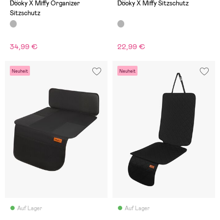
(0)
(0)
Dooky X Miffy Organizer
Dooky X Miffy Sitzschutz
Sitzschutz
34,99 €
22,99 €
Neuheit
Neuheit
Auf Lager
Auf Lager