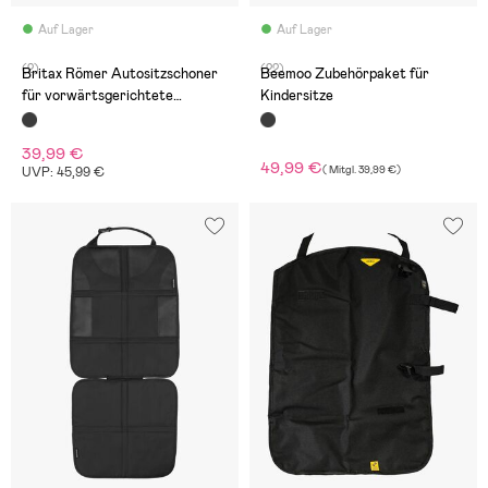
Auf Lager
Auf Lager
(2)
(22)
Britax Römer Autositzschoner
Beemoo Zubehörpaket für
für vorwärtsgerichtete
Kindersitze
Kindersitze
39,99 €
49,99 €
(
Mitgl.
39,99 €
)
UVP: 45,99 €