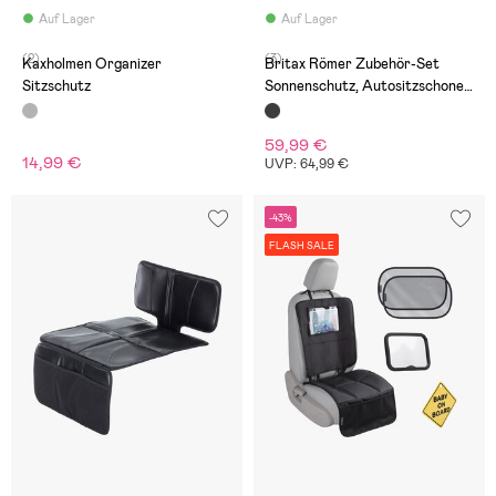
Auf Lager
Auf Lager
(2)
(3)
Kaxholmen Organizer
Britax Römer Zubehör-Set
Sitzschutz
Sonnenschutz, Autositzschoner,
Spiegel
59,99 €
14,99 €
UVP: 64,99 €
-43%
FLASH SALE