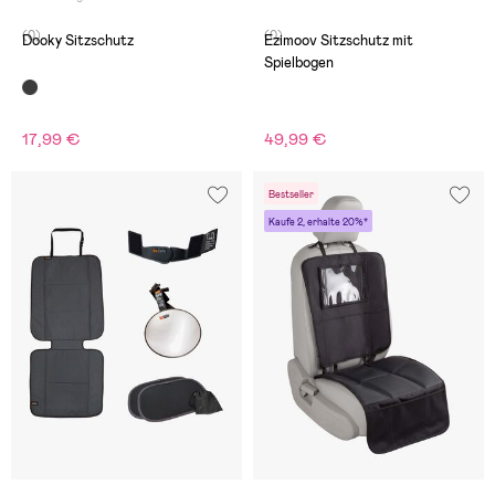
(0)
(0)
Dooky Sitzschutz
Ezimoov Sitzschutz mit
Spielbogen
17,99 €
49,99 €
Bestseller
Kaufe 2, erhalte 20%*