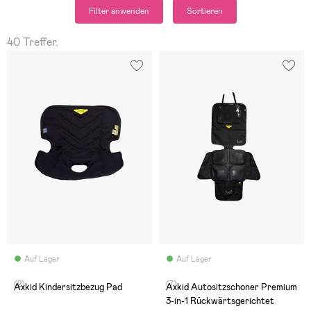
Filter anwenden
Sortieren
40 Treffer.
Auf Lager
Auf Lager
(2)
(7)
Axkid Kindersitzbezug Pad
Axkid Autositzschoner Premium
3-in-1 Rückwärtsgerichtet