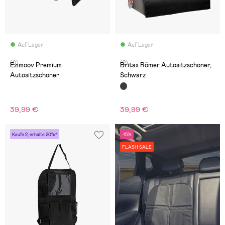
Auf Lager
Auf Lager
(0)
(2)
Ezimoov Premium
Britax Römer Autositzschoner,
Autositzschoner
Schwarz
39,99 €
39,99 €
Kaufe 2, erhalte 20%*
-15%
FLASH SALE