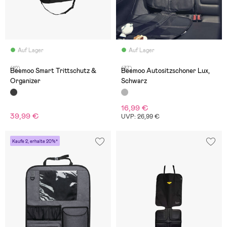
Auf Lager
Auf Lager
(12)
(37)
Beemoo Smart Trittschutz &
Beemoo Autositzschoner Lux,
Organizer
Schwarz
16,99 €
39,99 €
UVP: 26,99 €
Kaufe 2, erhalte 20%*