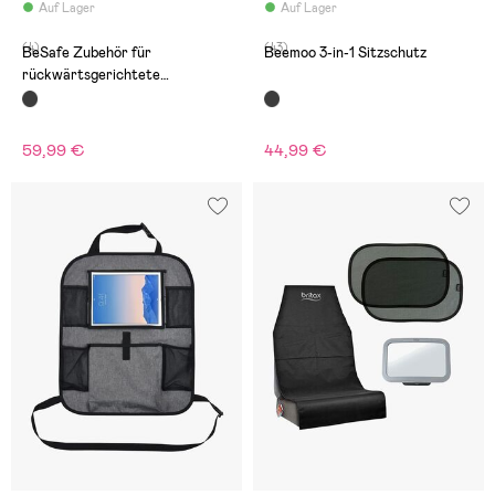
Auf Lager
Auf Lager
(4)
(43)
BeSafe Zubehör für
Beemoo 3-in-1 Sitzschutz
rückwärtsgerichtete
Kindersitze
59,99 €
44,99 €