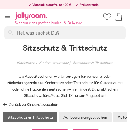
Hoppa
Versandkostenfrei ab 120 €
Preisgarantie
till
Freiwilliges 365-Tage-Rückgaberecht
innehållet
Bestellungen, die nach 12:00 Uhr eingehen, werden am nächsten Werktag versandt!
Skandinaviens größter Kinder- & Babyshop
Suchen
Sitzschutz & Trittschutz
Kindersitze
Kindersitzzubehör
Sitzschutz & Trittschutz
Ob Autositzschoner wie Unterlagen für vorwärts oder
rückwärtsgerichtete Kindersitze oder Trittschutz für Autositze mit
oder ohne Rückenlehnentaschen – hier findest Du praktischen
Sitzschutz fürs Auto. Sieh Dir unser Angebot an!
Zurück zu Kindersitzzubehör
Sitzschutz & Trittschutz
Aufbewahrungstaschen
Autosp