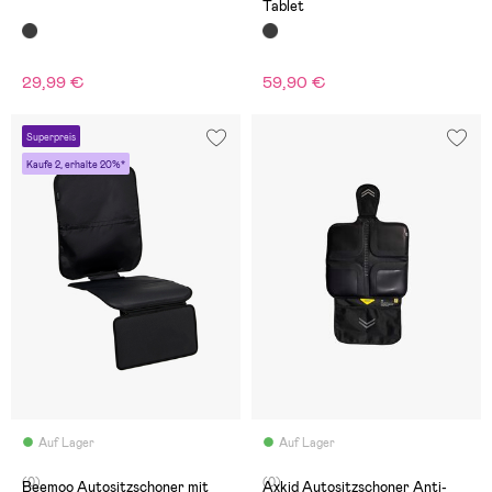
Tablet
29,99 €
59,90 €
Superpreis
Kaufe 2, erhalte 20%*
Auf Lager
Auf Lager
(0)
(0)
Beemoo Autositzschoner mit
Axkid Autositzschoner Anti-