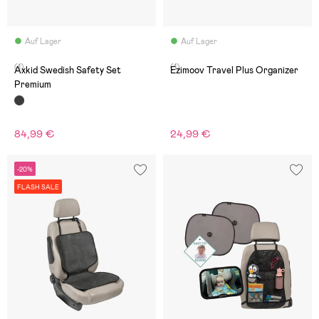
Auf Lager
Auf Lager
(1)
(1)
Axkid Swedish Safety Set
Ezimoov Travel Plus Organizer
Premium
84,99 €
24,99 €
-20%
FLASH SALE