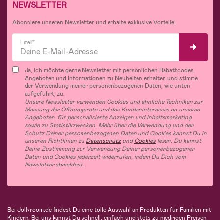
NEWSLETTER
Abonniere unseren Newsletter und erhalte exklusive Vorteile!
Email*
Ja, ich möchte gerne Newsletter mit persönlichen Rabattcodes,
Angeboten und Informationen zu Neuheiten erhalten und stimme
der Verwendung meiner personenbezogenen Daten, wie unten
aufgeführt, zu.
Unsere Newsletter verwenden Cookies und ähnliche Techniken zur
Messung der Öffnungsrate und des Kundeninteresses an unseren
Angeboten, für personalisierte Anzeigen und Inhaltsmarketing
sowie zu Statistikzwecken. Mehr über die Verwendung und den
Schutz Deiner personenbezogenen Daten und Cookies kannst Du in
unseren Richtlinien zu
Datenschutz
und
Cookies
lesen. Du kannst
Deine Zustimmung zur Verwendung Deiner personenbezogenen
Daten und Cookies jederzeit widerrufen, indem Du Dich vom
Newsletter abmeldest.
Bei Jollyroom.de findest Du eine tolle Auswahl an Produkten für Familien mit
Kindern. Bei uns kannst Du schnell, einfach und stets zu niedrigen Preisen