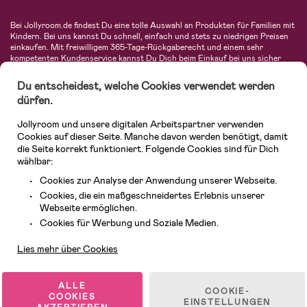
Bei Jollyroom.de findest Du eine tolle Auswahl an Produkten für Familien mit
Kindern. Bei uns kannst Du schnell, einfach und stets zu niedrigen Preisen
einkaufen. Mit freiwilligem 365-Tage-Rückgaberecht und einem sehr
kompetenten Kundenservice kannst Du Dich beim Einkauf bei uns sicher
fühlen. In unserem Sortiment findest Du unter anderem Kinderwagen,
Autositze, Kinder- und Babymode, Produkte für Mütter und eine Menge
Du entscheidest, welche Cookies verwendet werden
fantastischer Einrichtungsgegenstände, Spielsachen, Babyprodukte und
dürfen.
vieles mehr. Wir haben Produkte von bekannten Herstellern wie Britax, Maxi-
Cosi, Hauck, Baby Jogger, Ergobaby, Didriksons, KidKraft, Ergobaby, Philips
Jollyroom und unsere digitalen Arbeitspartner verwenden
Avent, Jack Wolfskin, Cybex, LEGO und vielen mehr. Schau Dich um in
unserer vielfältigen Online-Boutique für Kinder & Babys. Willkommen!
Cookies auf dieser Seite. Manche davon werden benötigt, damit
die Seite korrekt funktioniert. Folgende Cookies sind für Dich
wählbar:
Cookies zur Analyse der Anwendung unserer Webseite.
Cookies, die ein maßgeschneidertes Erlebnis unserer
Webseite ermöglichen.
Kundendienst
Cookies für Werbung und Soziale Medien.
Lies mehr über Cookies
© 2026 Jollyroom GmbH. Alle Rechte vorbehalten.
ALLE
COOKIE-
COOKIES
EINSTELLUNGEN