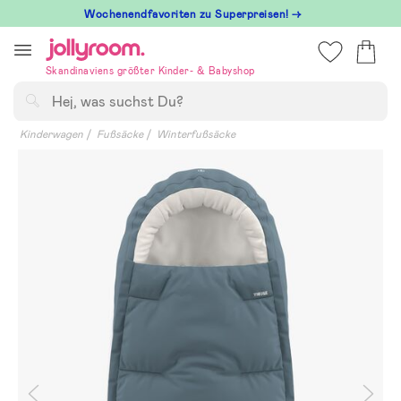
Hoppa
Wochenendfavoriten zu Superpreisen! →
till
innehållet
Skandinaviens größter Kinder- & Babyshop
Suchen
Kinderwagen
Fußsäcke
Winterfußsäcke