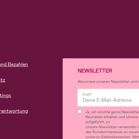
und Bezahlen
NEWSLETTER
utz
Abonniere unseren Newsletter und er
tings
Email*
rantwortung
Ja, ich möchte gerne Newslette
Neuheiten erhalten und stimme
aufgeführt, zu.
Unsere Newsletter verwenden C
des Kundeninteresses an unsere
sowie zu Statistikzwecken. Me