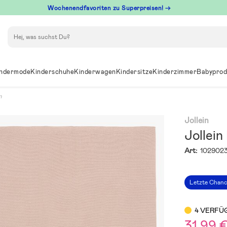
Wochenendfavoriten zu Superpreisen! →
Suchen
ndermode
Kinderschuhe
Kinderwagen
Kindersitze
Kinderzimmer
Babyprod
n
Jollein
Jollein
Art:
102902
Letzte Chan
4 VERFÜ
31,99 