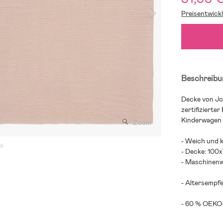
Preisentwick
Beschreibu
Decke von Jol
zertifizierte
Kinderwagen 
Zoom
- Weich und k
- Decke: 100x
- Maschinen
- Altersempfe
- 60 % OEKO-
;