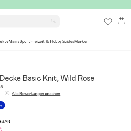
ukte
Mama
Sport
Freizeit & Hobby
Guides
Marken
 Decke Basic Knit, Wild Rose
36
(0)
Alle Bewertungen ansehen
ce
GBAR
€