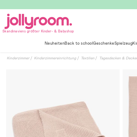
Hoppa
till
innehållet
Skandinaviens größter Kinder- & Babyshop
Neuheiten
Back to school
Geschenke
Spielzeug
Ki
Kinderzimmer
Kinderzimmereinrichtung
Textilien
Tagesdecken & Decke