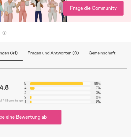
Frage die Community
g
ngen (41)
Fragen und Antworten (0)
Gemeinschaft
5
88%
4.8
4
7%
3
0%
2
2%
uf 41 Bewertungen
1
2%
be eine Bewertung ab