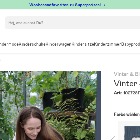
Wochenendfavoriten zu Superpreisen! →
Suchen
ndermode
Kinderschuhe
Kinderwagen
Kindersitze
Kinderzimmer
Babyprod
n
Vinter & B
Vinter
Art:
1027281
Farbe wählen