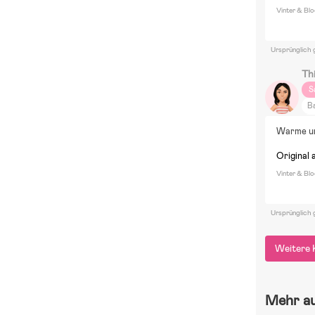
Vinter & Bl
Ursprünglich 
Th
S
Ba
Ei
Warme und
Original 
Vinter & Bl
Ursprünglich 
Weitere 
Mehr a