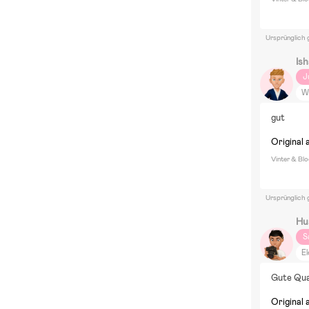
Ursprünglich 
Is
J
W
gut
Original 
Vinter & Bl
Ursprünglich 
Hu
S
El
Gute Qua
Original 