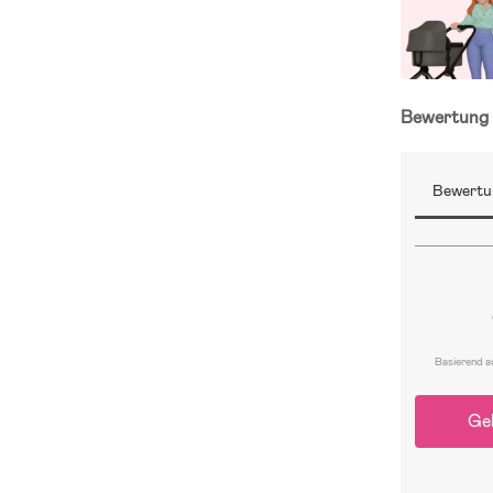
Bewertun
Bewertu
Basierend a
Ge