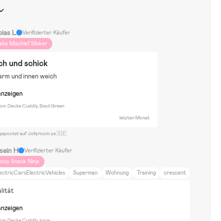
bias L
Verifizierter Käufer
aby Mischief Maker
ch und schick
arm und innen weich
anzeigen
oom Decke Cuddly, Basil Green
letzten Monat
gepostet auf Jollyroom.se 🇸🇪
sein H
Verifizierter Käufer
assy Snack Ninja
ectricCarsElectricVehicles
Superman
Wohnung
Training
crescent
lität
anzeigen
oom Decke Cuddly, Ivory