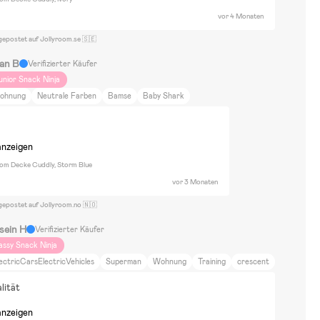
vor 4 Monaten
gepostet auf Jollyroom.se 🇸🇪
han B
Verifizierter Käufer
unior Snack Ninja
ohnung
Neutrale Farben
Bamse
Baby Shark
anzeigen
oom Decke Cuddly, Storm Blue
vor 3 Monaten
gepostet auf Jollyroom.no 🇳🇴
sein H
Verifizierter Käufer
assy Snack Ninja
ectricCarsElectricVehicles
Superman
Wohnung
Training
crescent
lität
anzeigen