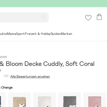
ukte
Mama
Sport
Freizeit & Hobby
Guides
Marken
loom
 & Bloom Decke Cuddly, Soft Coral
7
(41)
Alle Bewertungen ansehen
:
Orange