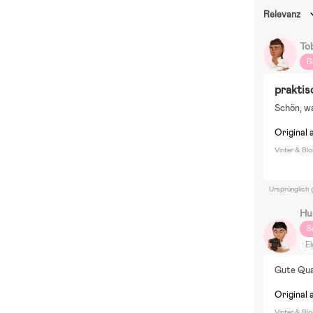
Relevanz
To
B
praktis
Schön, w
Original 
Vinter & Bl
Ursprünglich 
Hu
S
El
Gute Qua
Original 
Vinter & Bl