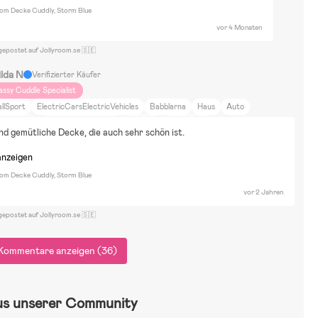
oom Decke Cuddly, Storm Blue
vor 4 Monaten
gepostet auf Jollyroom.se 🇸🇪
ilda N
Verifizierter Käufer
assy Cuddle Specialist
llSport
ElectricCarsElectricVehicles
Babblarna
Haus
Auto
nrichtung
Zuhause und Garten
Training
Emmaljunga
 gemütliche Decke, die auch sehr schön ist.
anzeigen
oom Decke Cuddly, Storm Blue
vor 2 Jahren
gepostet auf Jollyroom.se 🇸🇪
Kommentare anzeigen (36)
us unserer Community