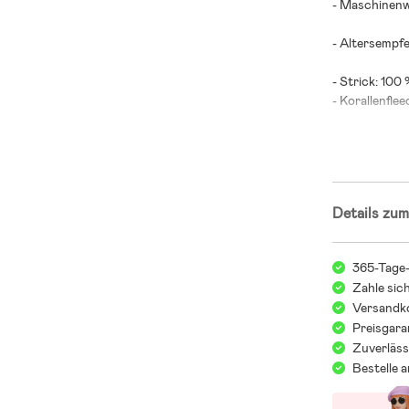
- Maschinen
- Altersempfe
- Strick: 100 
- Korallenfle
Details zum
365-Tage
Zahle sic
Versandko
Preisgara
Zuverläss
Bestelle 