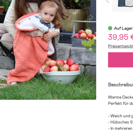
Auf Lager
39,95 
Preisentwick
Beschreibu
Zoom
Warme Decke 
Perfekt für 
- Weich und 
- Hübsches S
- In mehreren