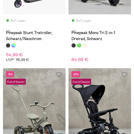
Auf Lager
Auf Lager
(3)
(2)
Pinepeak Stunt Tretroller,
Pinepeak Mono Tri 2-in-1
Schwarz/Neochrom
Dreirad, Schwarz
54,99 €
64,99 €
UVP: 116,99 €
-16%
-25%
End of Season
End of Season