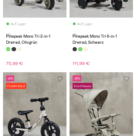
Auf Lager
Auf Lager
(2)
(1)
Pinepeak Mono Tri 2-in-1
Pinepeak Mono Tri 6-in-1
Dreirad, Olivgrün
Dreirad, Schwarz
75,99 €
111,99 €
-21%
-25%
FLASH SALE
End of Season