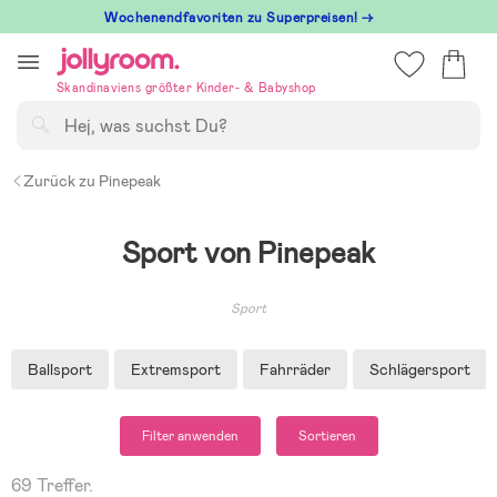
Hoppa
Wochenendfavoriten zu Superpreisen! →
till
innehållet
Skandinaviens größter Kinder- & Babyshop
Suchen
Zurück zu Pinepeak
Sport von Pinepeak
Sport
Ballsport
Extremsport
Fahrräder
Schlägersport
Filter anwenden
Sortieren
69 Treffer.