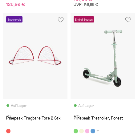
126,99 €
UVP: 149,99 €
Superpreis
End of Season
Auf Lager
Auf Lager
(4)
(17)
Pinepeak Tragbare Tore 2 Stk
Pinepeak Tretroller, Forest