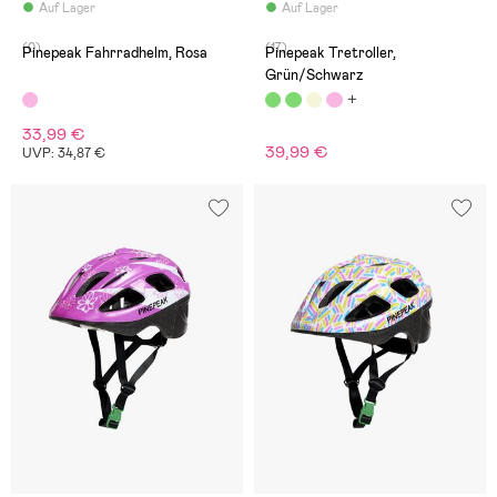
Auf Lager
Auf Lager
(0)
(17)
Pinepeak Fahrradhelm, Rosa
Pinepeak Tretroller,
Grün/Schwarz
33,99 €
39,99 €
UVP: 34,87 €