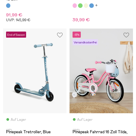
91,99 €
39,99 €
UVP: 145,99 €
End of Season
-13%
Versandkostenfrei
Auf Lager
Auf Lager
(17)
(90)
Pinepeak Tretroller, Blue
Pinepeak Fahrrad 16 Zoll Tilda,