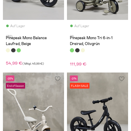
Auf Lager
Auf Lager
(30)
(1)
Pinepeak Mono Balance
Pinepeak Mono Tri 6-in-1
Laufrad, Beige
Dreirad, Olivgrün
54,99 €
111,99 €
(
Mitgl.
45,99 €
)
-28%
-21%
End of Season
FLASH SALE