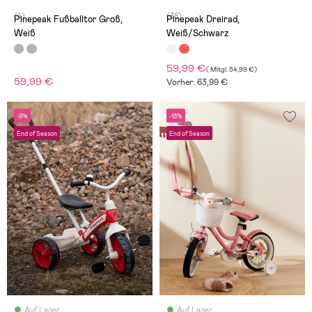
(4)
(38)
Pinepeak Fußballtor Groß,
Pinepeak Dreirad,
Weiß
Weiß/Schwarz
59,99 €
(
Mitgl.
54,99 €
)
59,99 €
Vorher: 63,99 €
-9%
-13%
End of Season
End of Season
Auf Lager
Auf Lager