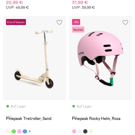
22,99 €
31,99 €
UVP: 49,99 €
UVP: 39,99 €
End of Season
-18%
Neuheit
Auf Lager
Auf Lager
(17)
(0)
Pinepeak Tretroller, Sand
Pinepeak Rocky Helm, Rosa