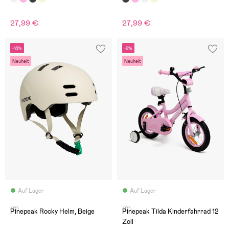
27,99 €
27,99 €
-18%
-9%
Neuheit
Neuheit
Auf Lager
Auf Lager
(0)
(0)
Pinepeak Rocky Helm, Beige
Pinepeak Tilda Kinderfahrrad 12
Zoll