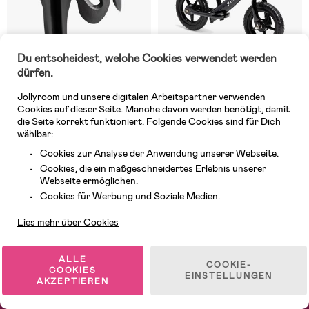
Du entscheidest, welche Cookies verwendet werden
dürfen.
Jollyroom und unsere digitalen Arbeitspartner verwenden
Auf Lager
Auf Lager
Cookies auf dieser Seite. Manche davon werden benötigt, damit
die Seite korrekt funktioniert. Folgende Cookies sind für Dich
(2)
(14)
Pinepeak Flaschenhalter
Pinepeak Laufrad 10 Zoll,
wählbar:
Schwarz
Cookies zur Analyse der Anwendung unserer Webseite.
Cookies, die ein maßgeschneidertes Erlebnis unserer
Webseite ermöglichen.
1,99 €
Kundendienst
53,99 €
UVP: 4,99 €
Cookies für Werbung und Soziale Medien.
Lies mehr über Cookies
1
/
2
ALLE
COOKIE-
COOKIES
EINSTELLUNGEN
AKZEPTIEREN