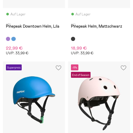
Auf Lager
Auf Lager
(0)
(4)
Pinepeak Downtown Helm, Lila
Pinepeak Helm, Mattschwarz
22,99 €
18,99 €
UVP: 33,99 €
UVP: 33,99 €
Superpreis
-11%
End of Season