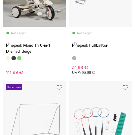
Auf Lager
Auf Lager
(1)
(7)
Pinepeak Mono Tri 6-in-1
Pinepeak Fußballtor
Dreirad, Beige
31,99 €
111,99 €
UVP: 93,99 €
Superpreis