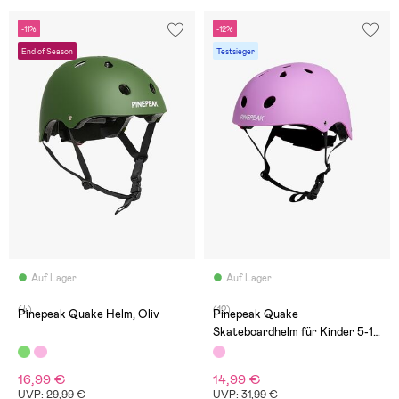
-11%
-12%
End of Season
Testsieger
Auf Lager
Auf Lager
(4)
(12)
Pinepeak Quake Helm, Oliv
Pinepeak Quake
Skateboardhelm für Kinder 5-12
Jahre, Rosa
16,99 €
14,99 €
UVP: 29,99 €
UVP: 31,99 €