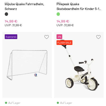
(11)
(12)
Impulse Quake Fahrradhelm,
Pinepeak Quake
Schwarz
Skateboardhelm für Kinder 5-12
Jahre, Grün
14,99 €
14,99 €
UVP: 31,99 €
UVP: 31,99 €
Superpreis
-6%
FLASH SALE
Auf Lager
Auf Lager