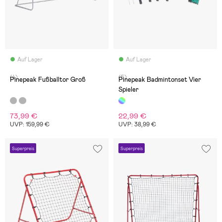
Auf Lager
Auf Lager
(4)
(5)
Pinepeak Fußballtor Groß
Pinepeak Badmintonset Vier
Spieler
73,99 €
22,99 €
UVP: 159,99 €
UVP: 38,99 €
Superpreis
Superpreis