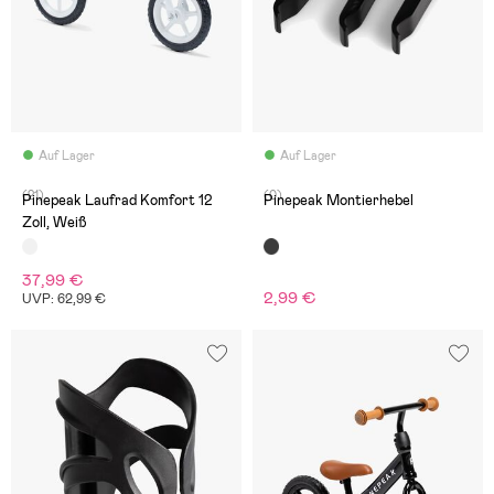
Auf Lager
Auf Lager
(21)
(0)
Pinepeak Laufrad Komfort 12
Pinepeak Montierhebel
Zoll, Weiß
37,99 €
2,99 €
UVP: 62,99 €