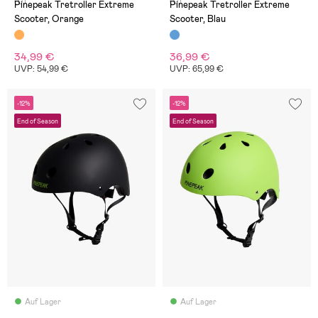
(0)
(0)
Pinepeak Tretroller Extreme
Pinepeak Tretroller Extreme
Scooter, Orange
Scooter, Blau
34,99 €
36,99 €
UVP: 54,99 €
UVP: 65,99 €
-12%
-12%
End of Season
End of Season
Auf Lager
Auf Lager