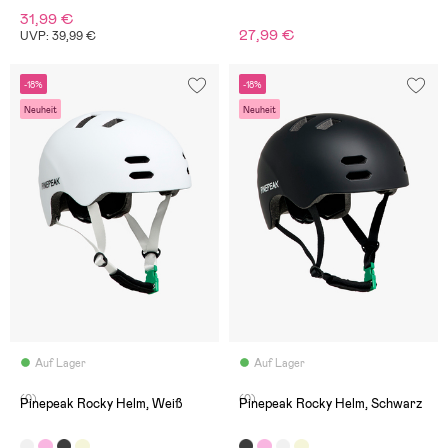
31,99 €
27,99 €
UVP: 39,99 €
-18%
-18%
Neuheit
Neuheit
Auf Lager
Auf Lager
(0)
(0)
Pinepeak Rocky Helm, Weiß
Pinepeak Rocky Helm, Schwarz