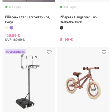
Auf Lager
Auf Lager
(18)
(0)
Pinepeak Star Fahrrad 16 Zoll,
Pinepeak Hängender Tür-
Beige
Basketballkorb
126,99 €
51,99 €
UVP: 189,99 €
Versandkostenfrei