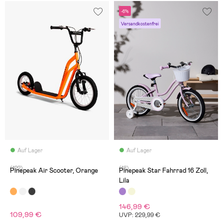
-6%
Versandkostenfrei
Auf Lager
Auf Lager
(122)
(18)
Pinepeak Air Scooter, Orange
Pinepeak Star Fahrrad 16 Zoll,
Lila
146,99 €
109,99 €
UVP: 229,99 €