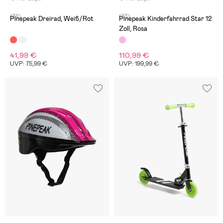
(38)
(33)
Pinepeak Dreirad, Weiß/Rot
Pinepeak Kinderfahrrad Star 12
Zoll, Rosa
41,99 €
110,99 €
UVP: 75,99 €
UVP: 199,99 €