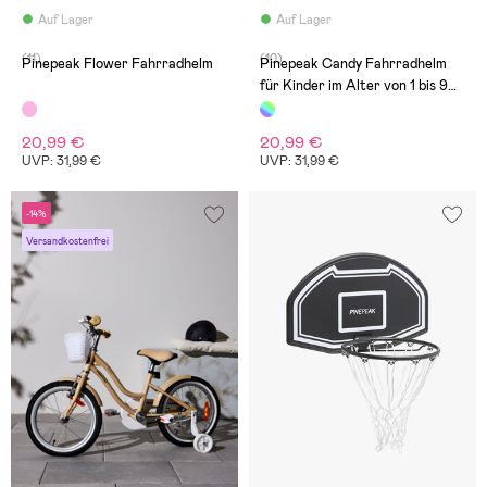
Auf Lager
Auf Lager
(11)
(10)
Pinepeak Flower Fahrradhelm
Pinepeak Candy Fahrradhelm
für Kinder im Alter von 1 bis 9
Jahren
20,99 €
20,99 €
UVP: 31,99 €
UVP: 31,99 €
-14%
Versandkostenfrei