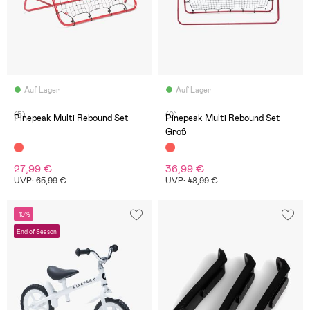
Auf Lager
Auf Lager
(5)
(0)
Pinepeak Multi Rebound Set
Pinepeak Multi Rebound Set
Groß
27,99 €
36,99 €
UVP: 65,99 €
UVP: 48,99 €
-10%
End of Season