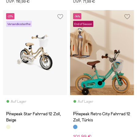
UVP: 116,99 €
UVP: 71,99 €
-21%
-14%
Versandkostenfrei
End of Season
Auf Lager
Auf Lager
(4)
(11)
Pinepeak Star Fahrrad 12 Zoll,
Pinepeak Retro City Fahrrad 12
Beige
Zoll, Türkis
101,99 €