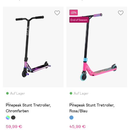
-23%
End of Season
Auf Lager
Auf Lager
(3)
(2)
Pinepeak Stunt Tretroller,
Pinepeak Stunt Tretroller,
Chromfarben
Rosa/Blau
59,99 €
45,99 €