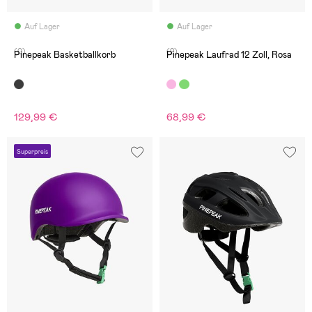
Auf Lager
Auf Lager
(0)
(2)
Pinepeak Basketballkorb
Pinepeak Laufrad 12 Zoll, Rosa
129,99 €
68,99 €
Superpreis