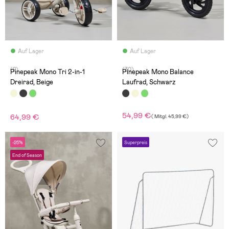
Auf Lager
Auf Lager
(2)
(30)
Pinepeak Mono Tri 2-in-1
Pinepeak Mono Balance
Dreirad, Beige
Laufrad, Schwarz
54,99 €
64,99 €
(
Mitgl.
45,99 €
)
-25%
Superpreis
End of Season