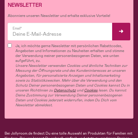
NEWSLETTER
Abonniere unseren Newsletter und erhalte exklusive Vorteile!
Email*
Ja, ich möchte gerne Newsletter mit persönlichen Rabattcodes,
Angeboten und Informationen zu Neuheiten erhalten und stimme
der Verwendung meiner personenbezogenen Daten, wie unten
aufgeführt, zu.
Unsere Newsletter verwenden Cookies und ähnliche Techniken zur
Messung der Öffnungsrate und des Kundeninteresses an unseren
Angeboten, für personalisierte Anzeigen und Inhaltsmarketing
sowie zu Statistikzwecken. Mehr über die Verwendung und den
Schutz Deiner personenbezogenen Daten und Cookies kannst Du in
unseren Richtlinien zu
Datenschutz
und
Cookies
lesen. Du kannst
Deine Zustimmung zur Verwendung Deiner personenbezogenen
Daten und Cookies jederzeit widerrufen, indem Du Dich vom
Newsletter abmeldest.
Bei Jollyroom.de findest Du eine tolle Auswahl an Produkten für Familien mit