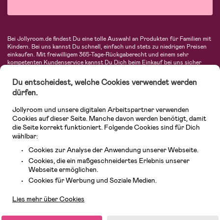
Bei Jollyroom.de findest Du eine tolle Auswahl an Produkten für Familien mit
Kindern. Bei uns kannst Du schnell, einfach und stets zu niedrigen Preisen
einkaufen. Mit freiwilligem 365-Tage-Rückgaberecht und einem sehr
kompetenten Kundenservice kannst Du Dich beim Einkauf bei uns sicher
fühlen. In unserem Sortiment findest Du unter anderem Kinderwagen,
Autositze, Kinder- und Babymode, Produkte für Mütter und eine Menge
Du entscheidest, welche Cookies verwendet werden
fantastischer Einrichtungsgegenstände, Spielsachen, Babyprodukte und
dürfen.
vieles mehr. Wir haben Produkte von bekannten Herstellern wie Britax, Maxi-
Cosi, Hauck, Baby Jogger, Ergobaby, Didriksons, KidKraft, Ergobaby, Philips
Jollyroom und unsere digitalen Arbeitspartner verwenden
Avent, Jack Wolfskin, Cybex, LEGO und vielen mehr. Schau Dich um in
unserer vielfältigen Online-Boutique für Kinder & Babys. Willkommen!
Cookies auf dieser Seite. Manche davon werden benötigt, damit
die Seite korrekt funktioniert. Folgende Cookies sind für Dich
wählbar:
Cookies zur Analyse der Anwendung unserer Webseite.
Cookies, die ein maßgeschneidertes Erlebnis unserer
Webseite ermöglichen.
Kundendienst
Cookies für Werbung und Soziale Medien.
Lies mehr über Cookies
© 2026 Jollyroom GmbH. Alle Rechte vorbehalten.