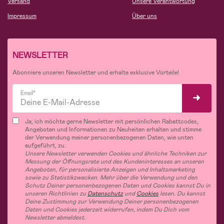
Versand
Unsere Verantwortung
Impressum
Über uns
NEWSLETTER
Abonniere unseren Newsletter und erhalte exklusive Vorteile!
Email*
Ja, ich möchte gerne Newsletter mit persönlichen Rabattcodes,
Angeboten und Informationen zu Neuheiten erhalten und stimme
der Verwendung meiner personenbezogenen Daten, wie unten
aufgeführt, zu.
Unsere Newsletter verwenden Cookies und ähnliche Techniken zur
Messung der Öffnungsrate und des Kundeninteresses an unseren
Angeboten, für personalisierte Anzeigen und Inhaltsmarketing
sowie zu Statistikzwecken. Mehr über die Verwendung und den
Schutz Deiner personenbezogenen Daten und Cookies kannst Du in
unseren Richtlinien zu
Datenschutz
und
Cookies
lesen. Du kannst
Deine Zustimmung zur Verwendung Deiner personenbezogenen
Daten und Cookies jederzeit widerrufen, indem Du Dich vom
Newsletter abmeldest.