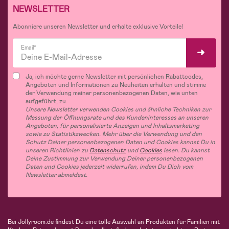
NEWSLETTER
Abonniere unseren Newsletter und erhalte exklusive Vorteile!
Email*
Ja, ich möchte gerne Newsletter mit persönlichen Rabattcodes,
Angeboten und Informationen zu Neuheiten erhalten und stimme
der Verwendung meiner personenbezogenen Daten, wie unten
aufgeführt, zu.
Unsere Newsletter verwenden Cookies und ähnliche Techniken zur
Messung der Öffnungsrate und des Kundeninteresses an unseren
Angeboten, für personalisierte Anzeigen und Inhaltsmarketing
sowie zu Statistikzwecken. Mehr über die Verwendung und den
Schutz Deiner personenbezogenen Daten und Cookies kannst Du in
unseren Richtlinien zu
Datenschutz
und
Cookies
lesen. Du kannst
Deine Zustimmung zur Verwendung Deiner personenbezogenen
Daten und Cookies jederzeit widerrufen, indem Du Dich vom
Newsletter abmeldest.
Bei Jollyroom.de findest Du eine tolle Auswahl an Produkten für Familien mit