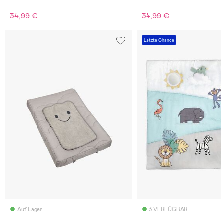
34,99 €
34,99 €
Letzte Chance
Auf Lager
3 VERFÜGBAR