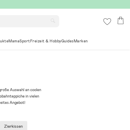
ukte
Mama
Sport
Freizeit & Hobby
Guides
Marken
e große Auswahl an coolen
obahnteppiche in vielen
reites Angebot!
Zierkissen