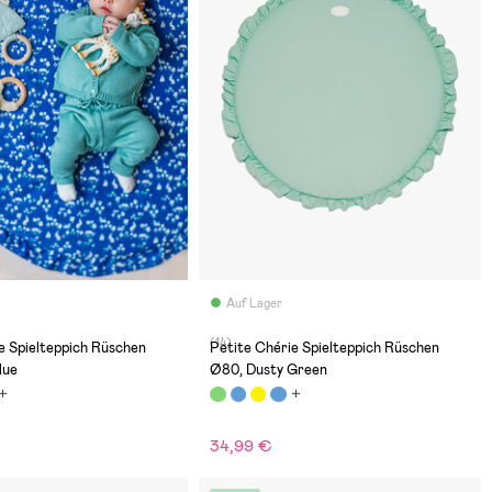
Auf Lager
(14)
e Spielteppich Rüschen
Petite Chérie Spielteppich Rüschen
lue
Ø80, Dusty Green
34,99 €