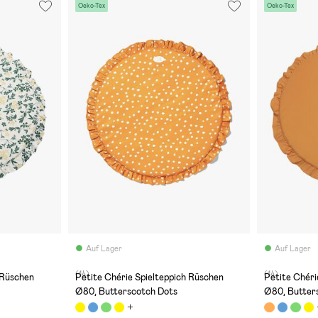
Oeko-Tex
Oeko-Tex
Auf Lager
Auf Lager
(14)
(14)
 Rüschen
Petite Chérie Spielteppich Rüschen
Petite Chéri
Ø80, Butterscotch Dots
Ø80, Butter