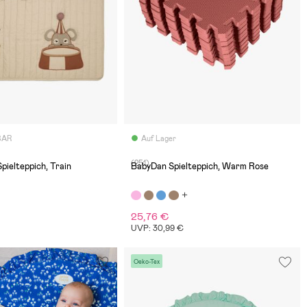
BAR
Auf Lager
(251)
pielteppich, Train
BabyDan Spielteppich, Warm Rose
25,76 €
UVP: 30,99 €
Oeko-Tex