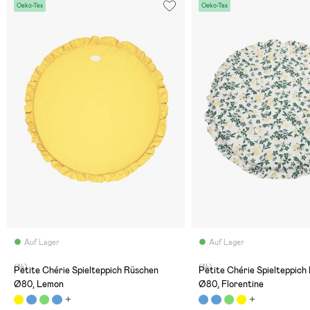
Oeko-Tex
Oeko-Tex
Auf Lager
Auf Lager
(14)
(14)
Petite Chérie Spielteppich Rüschen
Petite Chérie Spielteppich
Ø80, Lemon
Ø80, Florentine