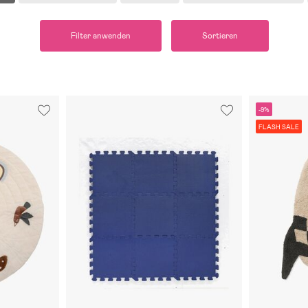
Filter anwenden
Sortieren
-9%
FLASH SALE