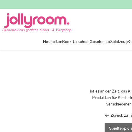
Hoppa
till
innehållet
Skandinaviens größter Kinder- & Babyshop
Neuheiten
Back to school
Geschenke
Spielzeug
Ki
Ist es an der Zeit, das 
Produkten für Kinder i
verschiedenen 
Zurück zu Te
Spielteppich