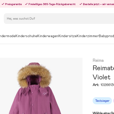
Preisgarantie
Freiwilliges 365-Tage-Rückgaberecht
Bestelle jetzt – wir ver
Suchen
ndermode
Kinderschuhe
Kinderwagen
Kindersitze
Kinderzimmer
Babyprod
Reima
Reimat
Violet
Art:
1026613
Testsieger
Wähle eine G