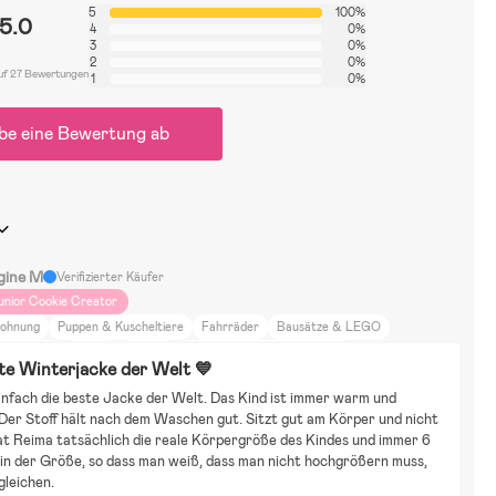
5
100%
5.0
4
0%
3
0%
2
0%
uf 27 Bewertungen
1
0%
be eine Bewertung ab
gine M
Verifizierter Käufer
unior Cookie Creator
ohnung
Puppen & Kuscheltiere
Fahrräder
Bausätze & LEGO
kateboard
Puzzels
Gaming
ElectricCarsElectricVehicles
te Winterjacke der Welt 💙
asserspielzeug
Malen & Basteln
Rollenspiele
Winterspielzeug
BallSport
einfach die beste Jacke der Welt. Das Kind ist immer warm und 
iele
Verkleidungen
Der Stoff hält nach dem Waschen gut. Sitzt gut am Körper und nicht 
at Reima tatsächlich die reale Körpergröße des Kindes und immer 6 
in der Größe, so dass man weiß, dass man nicht hochgrößern muss, 
gleichen.