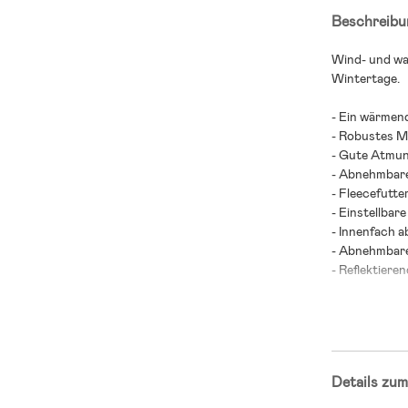
Beschreibu
Wind- und wa
Wintertage.
- Ein wärmen
- Robustes Ma
- Gute Atmun
- Abnehmbare
- Fleecefutter
- Einstellbare 
- Innenfach a
- Abnehmbare
- Reflektieren
- Abnehmbar
- Geschweißt
- Fluorkohle
- Testsieger
Details zum
- Vom Verbrau
”Winteroveral