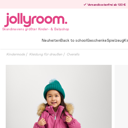
Hoppa
Versandkostenfrei ab 120 €
till
innehållet
Skandinaviens größter Kinder- & Babyshop
Neuheiten
Back to school
Geschenke
Spielzeug
Ki
Kindermode
Kleidung für draußen
Overalls