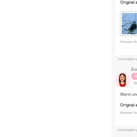
Original 
Reimatec St
Ursprünglich 
Ev
G
W
T
Warm und
Ga
D
Original 
P
Reimatec Sta
E
Ursprünglich 