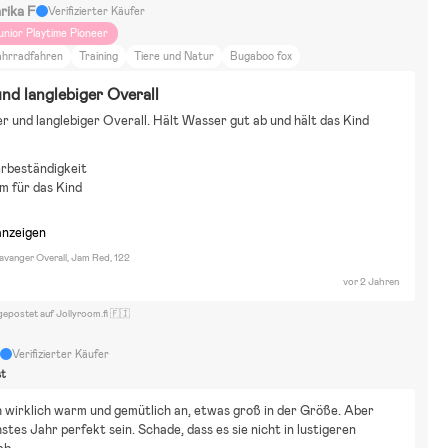
rika F
Verifizierter Käufer
unior Playtime Pioneer
ahrradfahren
Training
Tiere und Natur
Bugaboo fox
nd langlebiger Overall
r und langlebiger Overall. Hält Wasser gut ab und hält das Kind 
rbeständigkeit
m für das Kind
anzeigen
avanger Overall, Jam Red, 122
vor 2 Jahren
gepostet auf Jollyroom.fi 🇫🇮
H
Verifizierter Käufer
st
h wirklich warm und gemütlich an, etwas groß in der Größe. Aber 
stes Jahr perfekt sein. Schade, dass es sie nicht in lustigeren 