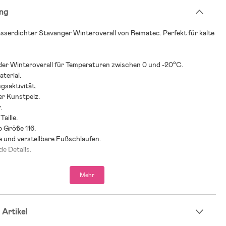
ng
sserdichter Stavanger Winteroverall von Reimatec. Perfekt für kalte
der Winteroverall für Temperaturen zwischen 0 und -20°C.
terial.
gsaktivität.
r Kunstpelz.
.
Taille.
b Größe 116.
 und verstellbare Fußschlaufen.
de Details.
e Kapuze.
e Nähte.
Mehr
nstoff-freie, wasser- und schmutzabweisende Beschichtung.
 2022 der schwedischen Verbraucherseite Bäst-i-Test.
 Artikel
cherportal Bäst-i-test.se 2023 als Testsieger in der Kategorie
ls” ausgezeichnet.