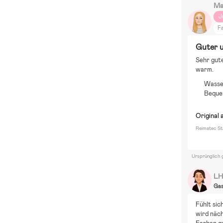
Ma
J
F
Guter u
Sehr gute
warm.
Wasse
Beque
Original 
Reimatec St
Ursprünglich 
L
Ga
Fühlt sic
wird näch