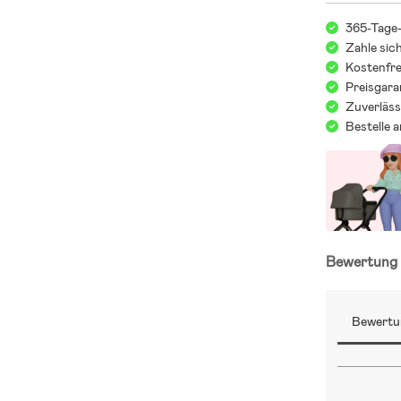
365-Tage
- Wattierung:
Zahle sic
- Hauptmater
Kostenfre
- Futter: 55 
Preisgara
Zuverläss
Bestelle 
Bewertun
Bewertu