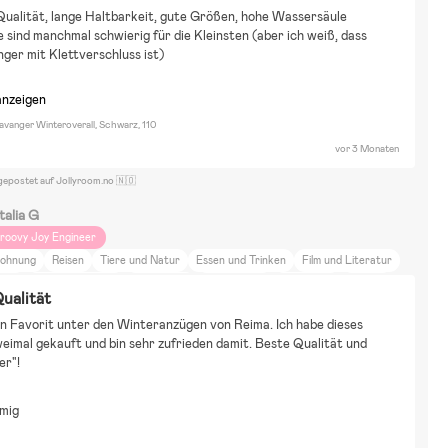
ualität, lange Haltbarkeit, gute Größen, hohe Wassersäule
 sind manchmal schwierig für die Kleinsten (aber ich weiß, dass
ger mit Klettverschluss ist)
anzeigen
avanger Winteroverall, Schwarz, 110
vor 3 Monaten
gepostet auf Jollyroom.no 🇳🇴
talia G
roovy Joy Engineer
ohnung
Reisen
Tiere und Natur
Essen und Trinken
Film und Literatur
port
Neutrale Farben
Paw Patrol
Peppa Wutz
Fahrräder
Puzzels
ualität
nterspielzeug
Wasserspielzeug
Britax Romer
in Favorit unter den Winteranzügen von Reima. Ich habe dieses 
eimal gekauft und bin sehr zufrieden damit. Beste Qualität und 
er"!
mig