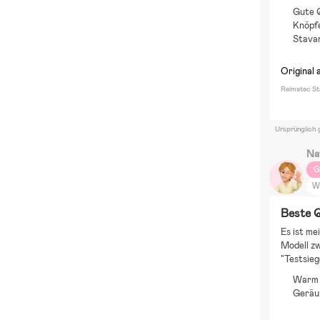
Gute Q
Knöpfe
Stavan
Original 
Reimatec St
Ursprünglich 
Na
G
W
S
Beste Q
Wi
Es ist me
Modell zw
"Testsieg
Warm
Geräu