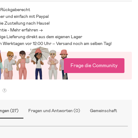
-Rückgaberecht
 100 % recycelter Polyester.
her und einfach mit Paypal
ial: 59 % recyceltes Polyamid, 41 % Polyamid, PU-Beschichtung.
ie Zustellung nach Hause!
% recycelter Polyester, 45 % Polyester.
ntie - Mehr erfahren ->
ige Lieferung direkt aus dem eigenen Lager
an Werktagen vor 12:00 Uhr – Versand noch am selben Tag!
Frage die Community
g
ngen (27)
Fragen und Antworten (0)
Gemeinschaft