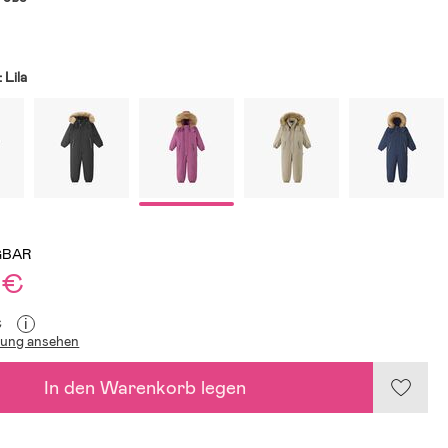
:
Lila
GBAR
 €
i
€
lung ansehen
In den Warenkorb legen