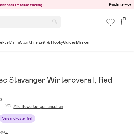
Kundenservice
senden noch am selben Werktag!
ukte
Mama
Sport
Freizeit & Hobby
Guides
Marken
ec Stavanger Winteroverall, Red
0
(27)
Alle Bewertungen ansehen
Versandkostenfrei
röße